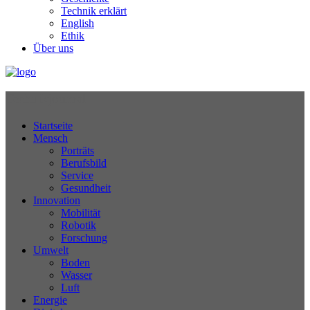
Technik erklärt
English
Ethik
Über uns
Technikjournal
Startseite
Mensch
Porträts
Berufsbild
Service
Gesundheit
Innovation
Mobilität
Robotik
Forschung
Umwelt
Boden
Wasser
Luft
Energie