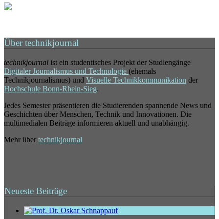
Über technikjournal
technikjournal
ist ein studentisches Projekt der Studiengänge
Digitaler Journalismus und Technologie
(ehemals
Technikjournalismus) und
Visuelle Technikkommunikation
der
Hochschule Bonn-Rhein-Sieg
.
Jedes Semester präsentieren die Studierenden spannende News und
Geschichten über Menschen, Technik und Innovationen. Die
multimedialen Beiträge informieren aktuell und unabhängig.
Mehr über
technikjournal
Neueste Beiträge