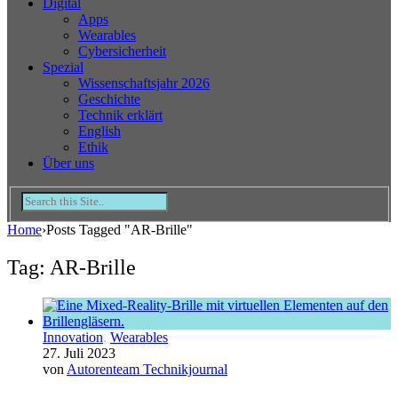
Digital
Apps
Wearables
Cybersicherheit
Spezial
Wissenschaftsjahr 2026
Geschichte
Technik erklärt
English
Ethik
Über uns
Home
›
Posts Tagged "AR-Brille"
Tag: AR-Brille
Innovation
,
Wearables
27. Juli 2023
von
Autorenteam Technikjournal