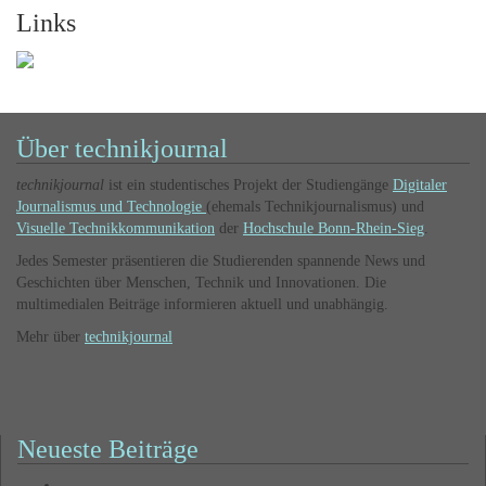
Links
Über technikjournal
technikjournal
ist ein studentisches Projekt der Studiengänge
Digitaler
Journalismus und Technologie
(ehemals Technikjournalismus) und
Visuelle Technikkommunikation
der
Hochschule Bonn-Rhein-Sieg
.
Jedes Semester präsentieren die Studierenden spannende News und
Geschichten über Menschen, Technik und Innovationen. Die
multimedialen Beiträge informieren aktuell und unabhängig.
Mehr über
technikjournal
Neueste Beiträge