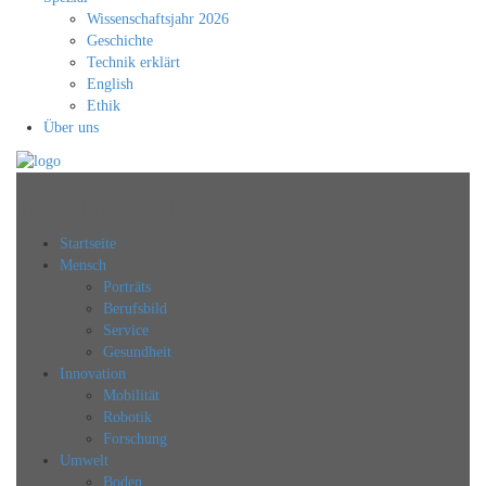
Wissenschaftsjahr 2026
Geschichte
Technik erklärt
English
Ethik
Über uns
Technikjournal
Startseite
Mensch
Porträts
Berufsbild
Service
Gesundheit
Innovation
Mobilität
Robotik
Forschung
Umwelt
Boden