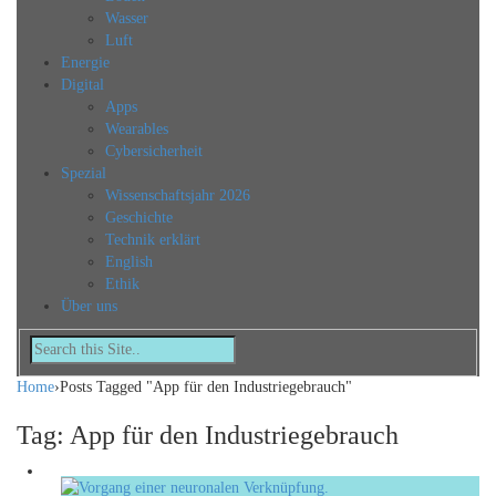
Wasser
Luft
Energie
Digital
Apps
Wearables
Cybersicherheit
Spezial
Wissenschaftsjahr 2026
Geschichte
Technik erklärt
English
Ethik
Über uns
Home
›
Posts Tagged "App für den Industriegebrauch"
Tag: App für den Industriegebrauch