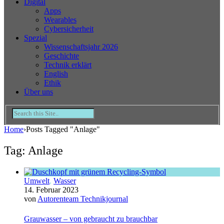
Digital
Apps
Wearables
Cybersicherheit
Spezial
Wissenschaftsjahr 2026
Geschichte
Technik erklärt
English
Ethik
Über uns
Home
›
Posts Tagged "Anlage"
Tag: Anlage
Umwelt
,
Wasser
14. Februar 2023
von
Autorenteam Technikjournal
Grauwasser – von gebraucht zu brauchbar