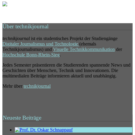
Über technikjournal
technikjournal
ist ein studentisches Projekt der Studiengänge
Digitaler Journalismus und Technologie
(ehemals
Technikjournalismus) und
Visuelle Technikkommunikation
der
Hochschule Bonn-Rhein-Sieg
.
Jedes Semester präsentieren die Studierenden spannende News und
Geschichten über Menschen, Technik und Innovationen. Die
multimedialen Beiträge informieren aktuell und unabhängig.
Mehr über
technikjournal
Neueste Beiträge