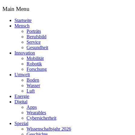
Main Menu
Startseite
Mensch
Porträts
Berufsbild
Service
Gesundheit
Innovation
Mobilität
Robotik
Forschung
Umwelt
Boden
Wasser
Luft
Energie
Digital
Apps
Wearables
Cybersicherheit
Spezial
Wissenschaftsjahr 2026
Geschichte