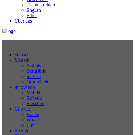
Technik erklärt
English
Ethik
Über uns
Technikjournal
Startseite
Mensch
Porträts
Berufsbild
Service
Gesundheit
Innovation
Mobilität
Robotik
Forschung
Umwelt
Boden
Wasser
Luft
Energie