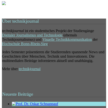
Über technikjournal
technikjournal
ist ein studentisches Projekt der Studiengänge
Digitaler Journalismus und Technologie
(ehemals
Technikjournalismus) und
Visuelle Technikkommunikation
der
Hochschule Bonn-Rhein-Sieg
.
Jedes Semester präsentieren die Studierenden spannende News und
Geschichten über Menschen, Technik und Innovationen. Die
multimedialen Beiträge informieren aktuell und unabhängig.
Mehr über
technikjournal
Neueste Beiträge