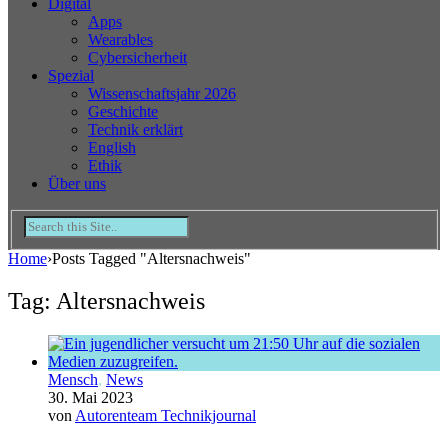
Digital
Apps
Wearables
Cybersicherheit
Spezial
Wissenschaftsjahr 2026
Geschichte
Technik erklärt
English
Ethik
Über uns
Home
›
Posts Tagged "Altersnachweis"
Tag: Altersnachweis
Mensch
,
News
30. Mai 2023
von
Autorenteam Technikjournal