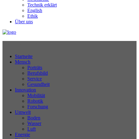
Technik erklärt
English
Ethik
Über uns
Technikjournal
Startseite
Mensch
Porträts
Berufsbild
Service
Gesundheit
Innovation
Mobilität
Robotik
Forschung
Umwelt
Boden
Wasser
Luft
Energie