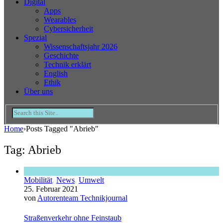
Digital
Apps
Wearables
Cybersicherheit
Spezial
Wissenschaftsjahr 2026
Geschichte
Technik erklärt
English
Ethik
Über uns
Home
›
Posts Tagged "Abrieb"
Tag: Abrieb
Mobilität
,
News
,
Umwelt
25. Februar 2021
von
Autorenteam Technikjournal
Straßenverkehr ohne Feinstaub