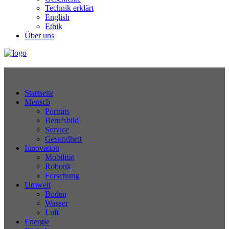
Technik erklärt
English
Ethik
Über uns
Technikjournal
Startseite
Mensch
Porträts
Berufsbild
Service
Gesundheit
Innovation
Mobilität
Robotik
Forschung
Umwelt
Boden
Wasser
Luft
Energie