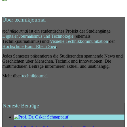
Über technikjournal
technikjournal
ist ein studentisches Projekt der Studiengänge
Digitaler Journalismus und Technologie
(ehemals
Technikjournalismus) und
Visuelle Technikkommunikation
der
Hochschule Bonn-Rhein-Sieg
.
Jedes Semester präsentieren die Studierenden spannende News und
Geschichten über Menschen, Technik und Innovationen. Die
multimedialen Beiträge informieren aktuell und unabhängig.
Mehr über
technikjournal
Neueste Beiträge