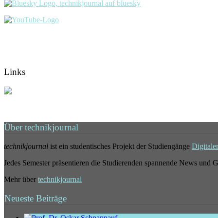
Links
Über technikjournal
technikjournal
ist ein studentisches Projekt der Studiengänge
Digitale
Jedes Semester präsentieren die Studierenden spannende News und G
Mehr über
technikjournal
Neueste Beiträge