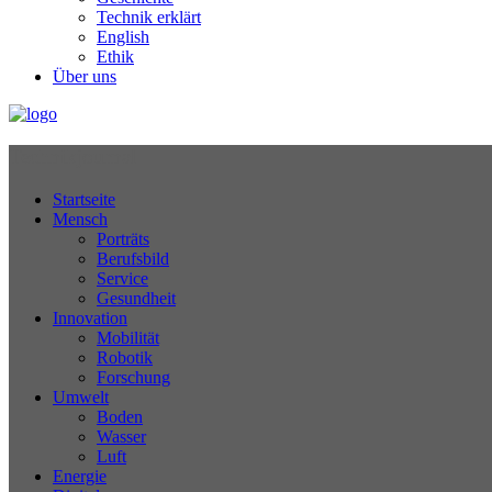
Technik erklärt
English
Ethik
Über uns
Technikjournal
Startseite
Mensch
Porträts
Berufsbild
Service
Gesundheit
Innovation
Mobilität
Robotik
Forschung
Umwelt
Boden
Wasser
Luft
Energie