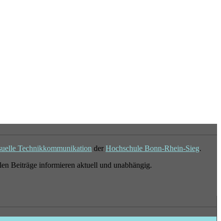
suelle Technikkommunikation
der
Hochschule Bonn-Rhein-Sieg
.
en Beiträge informieren aktuell und unabhängig.