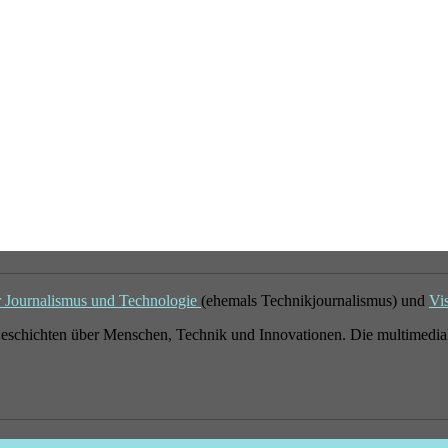
r Journalismus und Technologie
(ehemals Technikjournalismus) und
Vi
eschichten über Menschen, Technik und Innovationen. Die multimedial