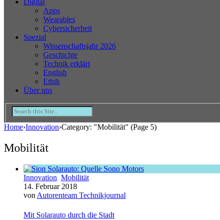
Digital
Apps
Wearables
Cybersicherheit
Spezial
Wissenschaftsjahr 2026
Geschichte
Technik erklärt
English
Ethik
Über uns
Home
›
Innovation
›
Category: "Mobilität"
(Page 5)
Mobilität
Innovation
,
Mobilität
14. Februar 2018
von
Autorenteam Technikjournal
Mit Solarauto durch die Stadt