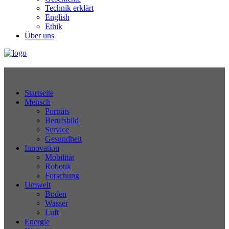
Technik erklärt
English
Ethik
Über uns
Technikjournal
Startseite
Mensch
Porträts
Berufsbild
Service
Gesundheit
Innovation
Mobilität
Robotik
Forschung
Umwelt
Boden
Wasser
Luft
Energie