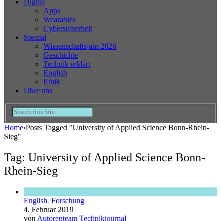
Digital
Apps
Wearables
Cybersicherheit
Spezial
Wissenschaftsjahr 2026
Geschichte
Technik erklärt
English
Ethik
Über uns
Home
›
Posts Tagged "University of Applied Science Bonn-Rhein-
Sieg"
Tag: University of Applied Science Bonn-
Rhein-Sieg
English
,
Forschung
4. Februar 2019
von
Autorenteam Technikjournal