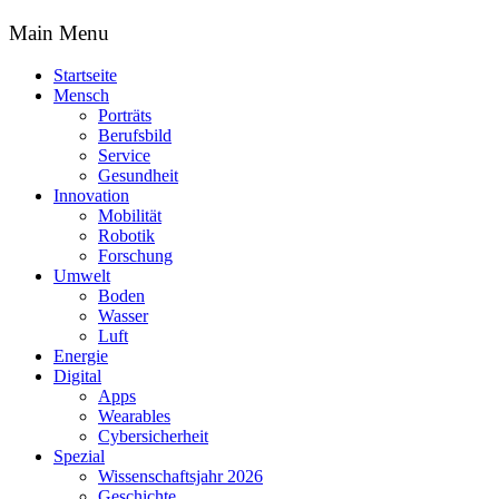
Main Menu
Startseite
Mensch
Porträts
Berufsbild
Service
Gesundheit
Innovation
Mobilität
Robotik
Forschung
Umwelt
Boden
Wasser
Luft
Energie
Digital
Apps
Wearables
Cybersicherheit
Spezial
Wissenschaftsjahr 2026
Geschichte