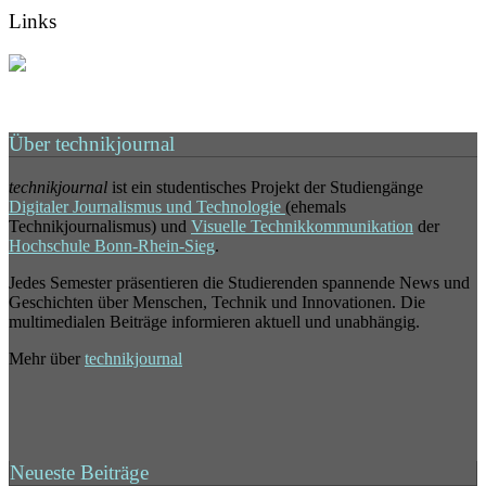
Links
Über technikjournal
technikjournal
ist ein studentisches Projekt der Studiengänge
Digitaler Journalismus und Technologie
(ehemals
Technikjournalismus) und
Visuelle Technikkommunikation
der
Hochschule Bonn-Rhein-Sieg
.
Jedes Semester präsentieren die Studierenden spannende News und
Geschichten über Menschen, Technik und Innovationen. Die
multimedialen Beiträge informieren aktuell und unabhängig.
Mehr über
technikjournal
Neueste Beiträge