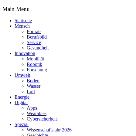
Main Menu
Startseite
Mensch
Porträts
Berufsbild
Service
Gesundheit
Innovation
Mobilität
Robotik
Forschung
Umwelt
Boden
Wasser
Luft
Energie
Digital
Apps
Wearables
Cybersicherheit
Spezial
Wissenschaftsjahr 2026
Geschichte