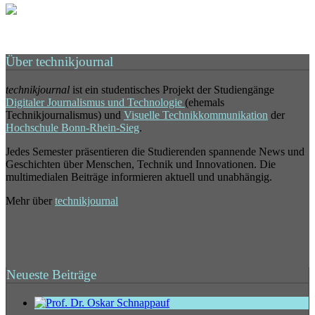
Über technikjournal
technikjournal
ist ein studentisches Projekt der Studiengänge
Digitaler Journalismus und Technologie
(ehemals
Technikjournalismus) und
Visuelle Technikkommunikation
der
Hochschule Bonn-Rhein-Sieg
.
Jedes Semester präsentieren die Studierenden spannende News und
Geschichten über Menschen, Technik und Innovationen. Die
multimedialen Beiträge informieren aktuell und unabhängig.
Mehr über
technikjournal
Neueste Beiträge