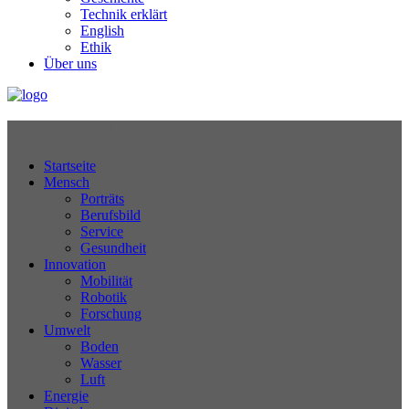
Technik erklärt
English
Ethik
Über uns
Technikjournal
Startseite
Mensch
Porträts
Berufsbild
Service
Gesundheit
Innovation
Mobilität
Robotik
Forschung
Umwelt
Boden
Wasser
Luft
Energie