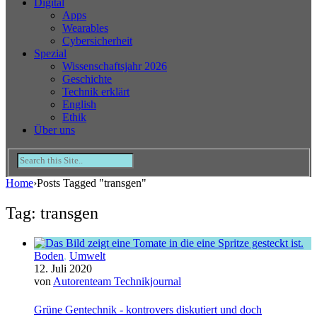
Digital
Apps
Wearables
Cybersicherheit
Spezial
Wissenschaftsjahr 2026
Geschichte
Technik erklärt
English
Ethik
Über uns
Home
›
Posts Tagged "transgen"
Tag: transgen
Boden
,
Umwelt
12. Juli 2020
von
Autorenteam Technikjournal
Grüne Gentechnik - kontrovers diskutiert und doch