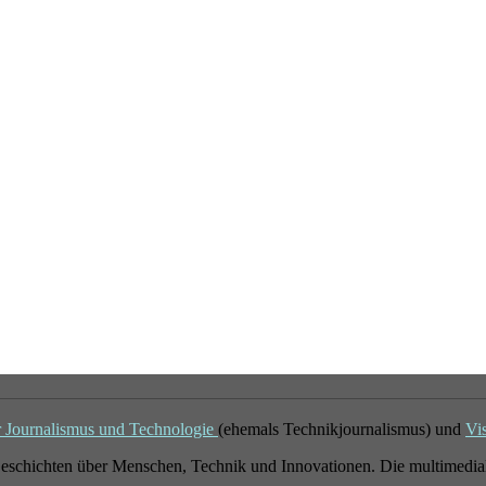
r Journalismus und Technologie
(ehemals Technikjournalismus) und
Vi
eschichten über Menschen, Technik und Innovationen. Die multimedial