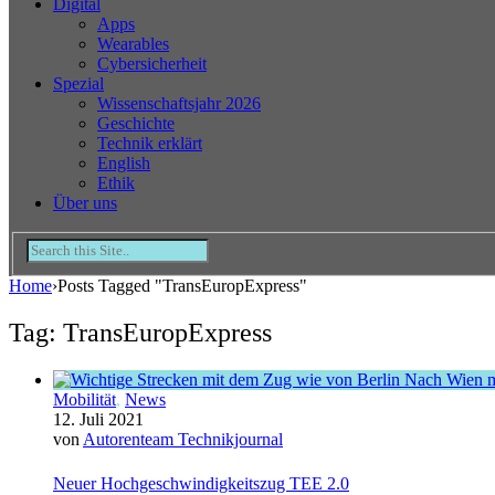
Digital
Apps
Wearables
Cybersicherheit
Spezial
Wissenschaftsjahr 2026
Geschichte
Technik erklärt
English
Ethik
Über uns
Home
›
Posts Tagged "TransEuropExpress"
Tag: TransEuropExpress
Mobilität
,
News
12. Juli 2021
von
Autorenteam Technikjournal
Neuer Hochgeschwindigkeitszug TEE 2.0