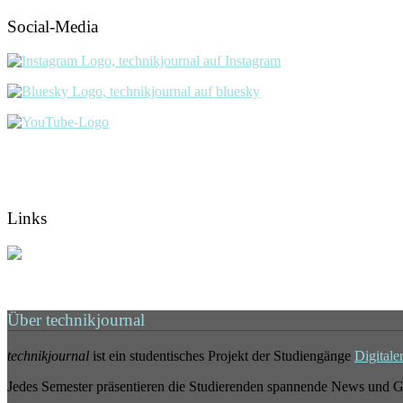
Social-Media
Links
Über technikjournal
technikjournal
ist ein studentisches Projekt der Studiengänge
Digitale
Jedes Semester präsentieren die Studierenden spannende News und G