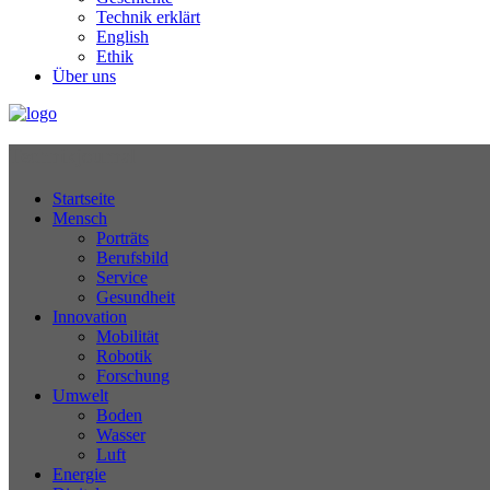
Technik erklärt
English
Ethik
Über uns
Technikjournal
Startseite
Mensch
Porträts
Berufsbild
Service
Gesundheit
Innovation
Mobilität
Robotik
Forschung
Umwelt
Boden
Wasser
Luft
Energie