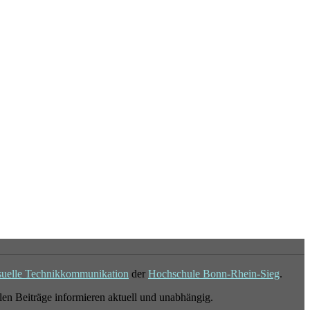
suelle Technikkommunikation
der
Hochschule Bonn-Rhein-Sieg
.
en Beiträge informieren aktuell und unabhängig.