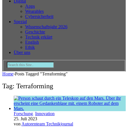
Digital
Apps
Wearables
Cybersicherheit
Spezial
Wissenschaftsjahr 2026
Geschichte
Technik erklärt
English
Ethik
Über uns
Home
›
Posts Tagged "Terraforming"
Tag: Terraforming
Forschung
,
Innovation
25. Juli 2023
von
Autorenteam Technikjournal