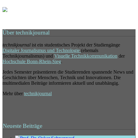
Über technikjournal
technikjournal
ist ein studentisches Projekt der Studiengänge
Digitaler Journalismus und Technologie
(ehemals
Technikjournalismus) und
Visuelle Technikkommunikation
der
Hochschule Bonn-Rhein-Sieg
.
Jedes Semester präsentieren die Studierenden spannende News und
Geschichten über Menschen, Technik und Innovationen. Die
multimedialen Beiträge informieren aktuell und unabhängig.
Mehr über
technikjournal
Neueste Beiträge