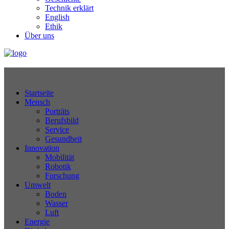
Technik erklärt
English
Ethik
Über uns
Technikjournal
Startseite
Mensch
Porträts
Berufsbild
Service
Gesundheit
Innovation
Mobilität
Robotik
Forschung
Umwelt
Boden
Wasser
Luft
Energie