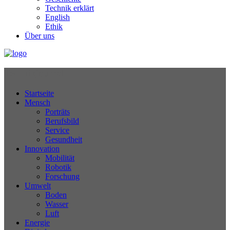
Technik erklärt
English
Ethik
Über uns
Technikjournal
Startseite
Mensch
Porträts
Berufsbild
Service
Gesundheit
Innovation
Mobilität
Robotik
Forschung
Umwelt
Boden
Wasser
Luft
Energie