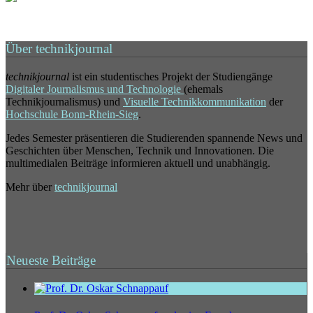
Über technikjournal
technikjournal
ist ein studentisches Projekt der Studiengänge
Digitaler Journalismus und Technologie
(ehemals
Technikjournalismus) und
Visuelle Technikkommunikation
der
Hochschule Bonn-Rhein-Sieg
.
Jedes Semester präsentieren die Studierenden spannende News und
Geschichten über Menschen, Technik und Innovationen. Die
multimedialen Beiträge informieren aktuell und unabhängig.
Mehr über
technikjournal
Neueste Beiträge