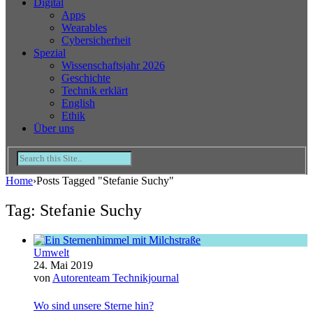
Digital
Apps
Wearables
Cybersicherheit
Spezial
Wissenschaftsjahr 2026
Geschichte
Technik erklärt
English
Ethik
Über uns
Home
›
Posts Tagged "Stefanie Suchy"
Tag: Stefanie Suchy
Umwelt
24. Mai 2019
von
Autorenteam Technikjournal
Wo sind unsere Sterne hin?