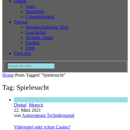
Digital
Apps
Wearables
Cybersicherheit
Spezial
Wissenschaftsjahr 2026
Geschichte
Technik erklärt
English
Ethik
Über uns
Home
›
Posts Tagged "Spielesucht"
Tag: Spielesucht
Digital
,
Mensch
22. März 2021
von
Autorenteam Technikjournal
Videospiel oder schon Casino?