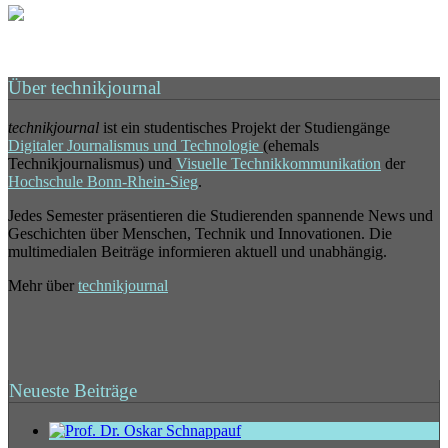
Über technikjournal
technikjournal
ist ein studentisches Projekt der Studiengänge
Digitaler Journalismus und Technologie
(ehemals
Technikjournalismus) und
Visuelle Technikkommunikation
der
Hochschule Bonn-Rhein-Sieg
.
Jedes Semester präsentieren die Studierenden spannende News und
Geschichten über Menschen, Technik und Innovationen. Die
multimedialen Beiträge informieren aktuell und unabhängig.
Mehr über
technikjournal
Neueste Beiträge