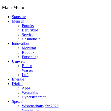
Main Menu
Startseite
Mensch
Porträts
Berufsbild
Service
Gesundheit
Innovation
Mobilität
Robotik
Forschung
Umwelt
Boden
Wasser
Luft
Energie
Digital
Apps
Wearables
Cybersicherheit
Spezial
Wissenschaftsjahr 2026
Geschichte