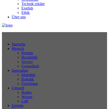
Technik erklärt
English
Ethik
Über uns
Technikjournal
Startseite
Mensch
Porträts
Berufsbild
Service
Gesundheit
Innovation
Mobilität
Robotik
Forschung
Umwelt
Boden
Wasser
Luft
Energie