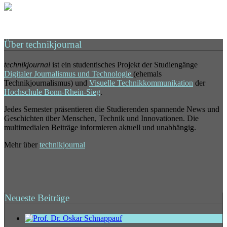
Über technikjournal
technikjournal
ist ein studentisches Projekt der Studiengänge
Digitaler Journalismus und Technologie
(ehemals
Technikjournalismus) und
Visuelle Technikkommunikation
der
Hochschule Bonn-Rhein-Sieg
.
Jedes Semester präsentieren die Studierenden spannende News und
Geschichten über Menschen, Technik und Innovationen. Die
multimedialen Beiträge informieren aktuell und unabhängig.
Mehr über
technikjournal
Neueste Beiträge