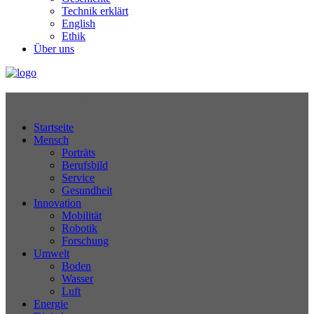
Technik erklärt
English
Ethik
Über uns
Technikjournal
Startseite
Mensch
Porträts
Berufsbild
Service
Gesundheit
Innovation
Mobilität
Robotik
Forschung
Umwelt
Boden
Wasser
Luft
Energie