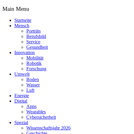
Main Menu
Startseite
Mensch
Porträts
Berufsbild
Service
Gesundheit
Innovation
Mobilität
Robotik
Forschung
Umwelt
Boden
Wasser
Luft
Energie
Digital
Apps
Wearables
Cybersicherheit
Spezial
Wissenschaftsjahr 2026
Geschichte