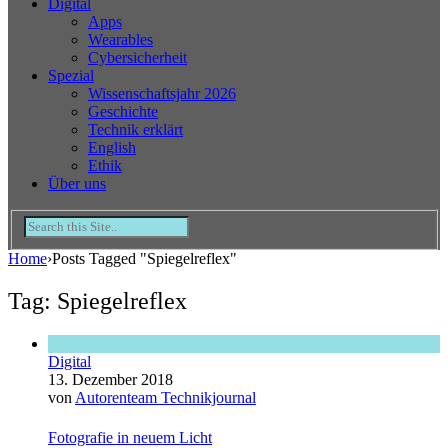
Digital
Apps
Wearables
Cybersicherheit
Spezial
Wissenschaftsjahr 2026
Geschichte
Technik erklärt
English
Ethik
Über uns
Home
›
Posts Tagged "Spiegelreflex"
Tag: Spiegelreflex
Digital
13. Dezember 2018
von
Autorenteam Technikjournal
Fotografie in neuem Licht