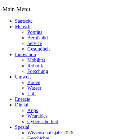
Main Menu
Startseite
Mensch
Porträts
Berufsbild
Service
Gesundheit
Innovation
Mobilität
Robotik
Forschung
Umwelt
Boden
Wasser
Luft
Energie
Digital
Apps
Wearables
Cybersicherheit
Spezial
Wissenschaftsjahr 2026
Geschichte