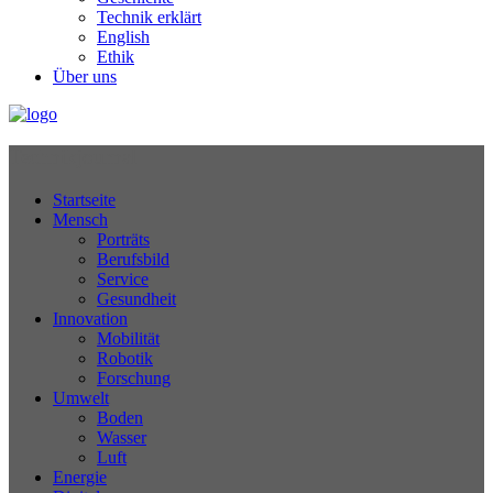
Technik erklärt
English
Ethik
Über uns
Technikjournal
Startseite
Mensch
Porträts
Berufsbild
Service
Gesundheit
Innovation
Mobilität
Robotik
Forschung
Umwelt
Boden
Wasser
Luft
Energie