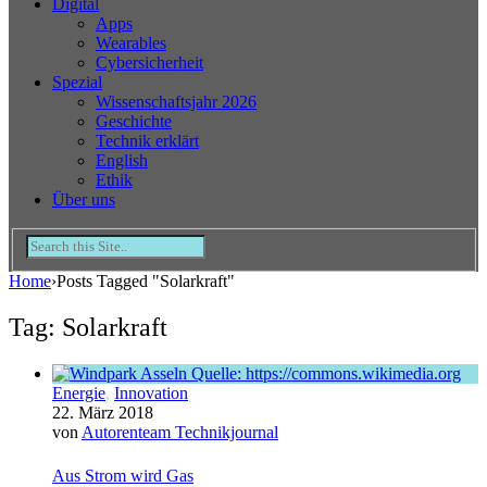
Digital
Apps
Wearables
Cybersicherheit
Spezial
Wissenschaftsjahr 2026
Geschichte
Technik erklärt
English
Ethik
Über uns
Home
›
Posts Tagged "Solarkraft"
Tag: Solarkraft
Energie
,
Innovation
22. März 2018
von
Autorenteam Technikjournal
Aus Strom wird Gas