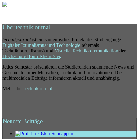
Über technikjournal
technikjournal
ist ein studentisches Projekt der Studiengänge
Digitaler Journalismus und Technologie
(ehemals
Technikjournalismus) und
Visuelle Technikkommunikation
der
Hochschule Bonn-Rhein-Sieg
.
Jedes Semester präsentieren die Studierenden spannende News und
Geschichten über Menschen, Technik und Innovationen. Die
multimedialen Beiträge informieren aktuell und unabhängig.
Mehr über
technikjournal
Neueste Beiträge