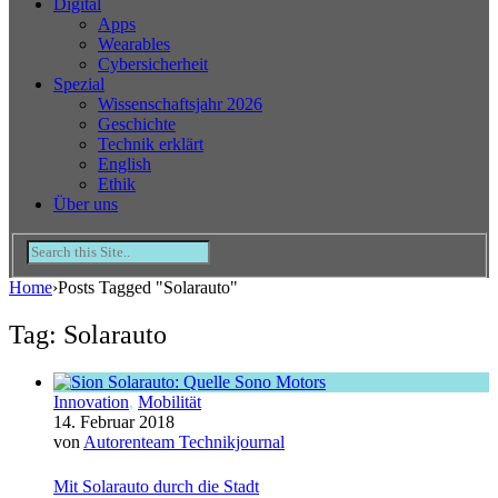
Digital
Apps
Wearables
Cybersicherheit
Spezial
Wissenschaftsjahr 2026
Geschichte
Technik erklärt
English
Ethik
Über uns
Home
›
Posts Tagged "Solarauto"
Tag: Solarauto
Innovation
,
Mobilität
14. Februar 2018
von
Autorenteam Technikjournal
Mit Solarauto durch die Stadt