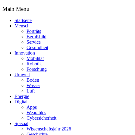
Main Menu
Startseite
Mensch
Porträts
Berufsbild
Service
Gesundheit
Innovation
Mobilität
Robotik
Forschung
Umwelt
Boden
Wasser
Luft
Energie
Digital
Apps
Wearables
Cybersicherheit
Spezial
Wissenschaftsjahr 2026
Geschichte