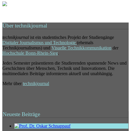
Über technikjournal
technikjournal
ist ein studentisches Projekt der Studiengänge
Digitaler Journalismus und Technologie
(ehemals
Technikjournalismus) und
Visuelle Technikkommunikation
der
Hochschule Bonn-Rhein-Sieg
.
Jedes Semester präsentieren die Studierenden spannende News und
Geschichten über Menschen, Technik und Innovationen. Die
multimedialen Beiträge informieren aktuell und unabhängig.
Mehr über
technikjournal
Neueste Beiträge