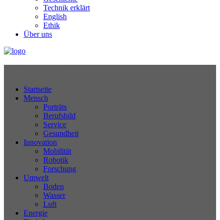
Technik erklärt
English
Ethik
Über uns
Technikjournal
Startseite
Mensch
Porträts
Berufsbild
Service
Gesundheit
Innovation
Mobilität
Robotik
Forschung
Umwelt
Boden
Wasser
Luft
Energie