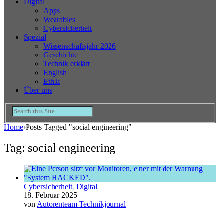
Digital
Apps
Wearables
Cybersicherheit
Spezial
Wissenschaftsjahr 2026
Geschichte
Technik erklärt
English
Ethik
Über uns
Home
›
Posts Tagged "social engineering"
Tag: social engineering
Cybersicherheit
,
Digital
18. Februar 2025
von
Autorenteam Technikjournal