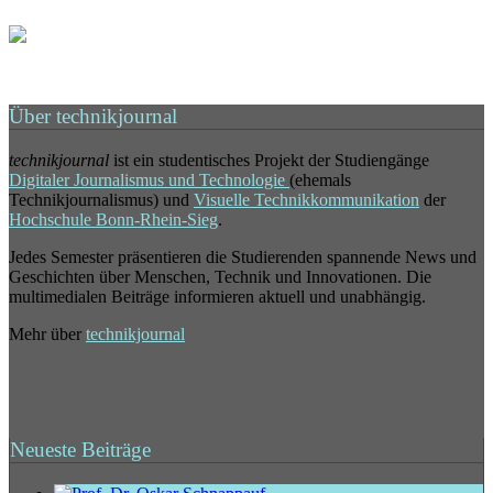
Über technikjournal
technikjournal
ist ein studentisches Projekt der Studiengänge
Digitaler Journalismus und Technologie
(ehemals
Technikjournalismus) und
Visuelle Technikkommunikation
der
Hochschule Bonn-Rhein-Sieg
.
Jedes Semester präsentieren die Studierenden spannende News und
Geschichten über Menschen, Technik und Innovationen. Die
multimedialen Beiträge informieren aktuell und unabhängig.
Mehr über
technikjournal
Neueste Beiträge