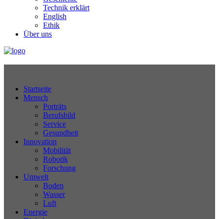
Technik erklärt
English
Ethik
Über uns
Technikjournal
Startseite
Mensch
Porträts
Berufsbild
Service
Gesundheit
Innovation
Mobilität
Robotik
Forschung
Umwelt
Boden
Wasser
Luft
Energie