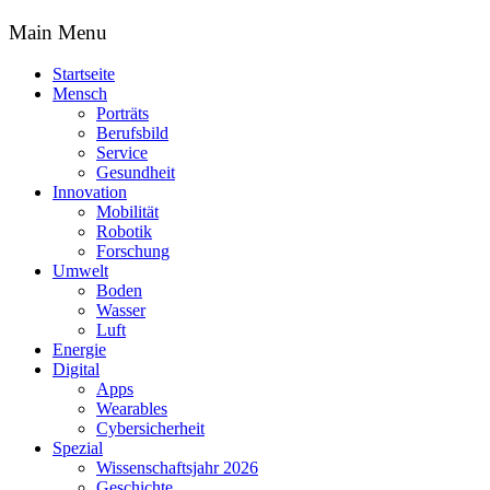
Main Menu
Startseite
Mensch
Porträts
Berufsbild
Service
Gesundheit
Innovation
Mobilität
Robotik
Forschung
Umwelt
Boden
Wasser
Luft
Energie
Digital
Apps
Wearables
Cybersicherheit
Spezial
Wissenschaftsjahr 2026
Geschichte