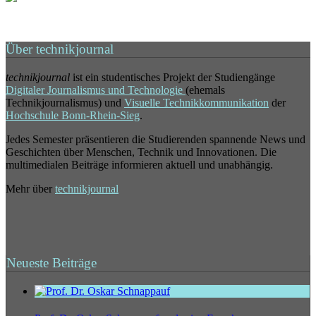
Über technikjournal
technikjournal
ist ein studentisches Projekt der Studiengänge
Digitaler Journalismus und Technologie
(ehemals
Technikjournalismus) und
Visuelle Technikkommunikation
der
Hochschule Bonn-Rhein-Sieg
.
Jedes Semester präsentieren die Studierenden spannende News und
Geschichten über Menschen, Technik und Innovationen. Die
multimedialen Beiträge informieren aktuell und unabhängig.
Mehr über
technikjournal
Neueste Beiträge