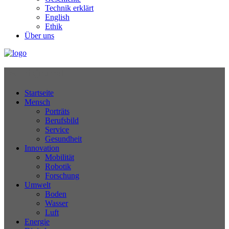
Technik erklärt
English
Ethik
Über uns
Technikjournal
Startseite
Mensch
Porträts
Berufsbild
Service
Gesundheit
Innovation
Mobilität
Robotik
Forschung
Umwelt
Boden
Wasser
Luft
Energie