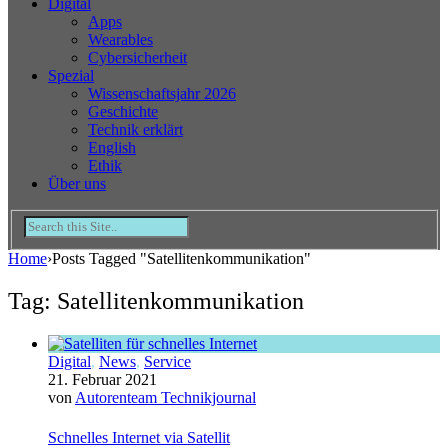
Digital
Apps
Wearables
Cybersicherheit
Spezial
Wissenschaftsjahr 2026
Geschichte
Technik erklärt
English
Ethik
Über uns
Home
›
Posts Tagged "Satellitenkommunikation"
Tag: Satellitenkommunikation
Digital
,
News
,
Service
21. Februar 2021
von
Autorenteam Technikjournal
Schnelles Internet via Satellit