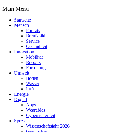
Main Menu
Startseite
Mensch
Porträts
Berufsbild
Service
Gesundheit
Innovation
Mobilität
Robotik
Forschung
Umwelt
Boden
Wasser
Luft
Energie
Digital
Apps
Wearables
Cybersicherheit
Spezial
Wissenschaftsjahr 2026
Geschichte