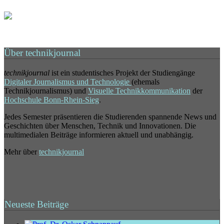
Über technikjournal
technikjournal
ist ein studentisches Projekt der Studiengänge
Digitaler Journalismus und Technologie
(ehemals
Technikjournalismus) und
Visuelle Technikkommunikation
der
Hochschule Bonn-Rhein-Sieg
.
Jedes Semester präsentieren die Studierenden spannende News und
Geschichten über Menschen, Technik und Innovationen. Die
multimedialen Beiträge informieren aktuell und unabhängig.
Mehr über
technikjournal
Neueste Beiträge