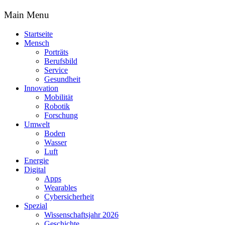
Main Menu
Startseite
Mensch
Porträts
Berufsbild
Service
Gesundheit
Innovation
Mobilität
Robotik
Forschung
Umwelt
Boden
Wasser
Luft
Energie
Digital
Apps
Wearables
Cybersicherheit
Spezial
Wissenschaftsjahr 2026
Geschichte