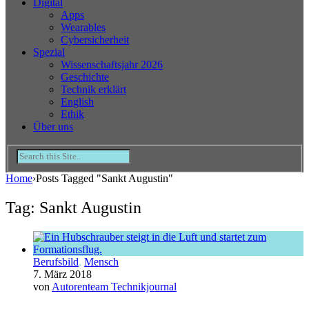
Digital
Apps
Wearables
Cybersicherheit
Spezial
Wissenschaftsjahr 2026
Geschichte
Technik erklärt
English
Ethik
Über uns
Home
›
Posts Tagged "Sankt Augustin"
Tag: Sankt Augustin
Berufsbild
,
Mensch
7. März 2018
von
Autorenteam Technikjournal