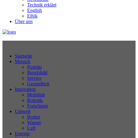
Technik erklärt
English
Ethik
Über uns
Technikjournal
Startseite
Mensch
Porträts
Berufsbild
Service
Gesundheit
Innovation
Mobilität
Robotik
Forschung
Umwelt
Boden
Wasser
Luft
Energie