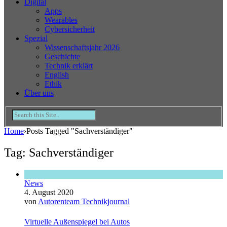
Digital
Apps
Wearables
Cybersicherheit
Spezial
Wissenschaftsjahr 2026
Geschichte
Technik erklärt
English
Ethik
Über uns
Home
›
Posts Tagged "Sachverständiger"
Tag: Sachverständiger
News
4. August 2020
von
Autorenteam Technikjournal
Virtuelle Außenspiegel bei Autos