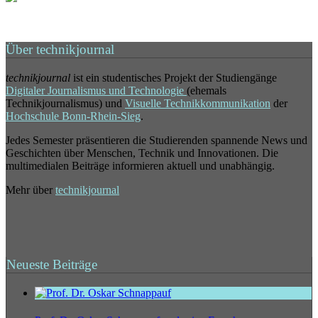
Über technikjournal
technikjournal
ist ein studentisches Projekt der Studiengänge
Digitaler Journalismus und Technologie
(ehemals
Technikjournalismus) und
Visuelle Technikkommunikation
der
Hochschule Bonn-Rhein-Sieg
.
Jedes Semester präsentieren die Studierenden spannende News und
Geschichten über Menschen, Technik und Innovationen. Die
multimedialen Beiträge informieren aktuell und unabhängig.
Mehr über
technikjournal
Neueste Beiträge