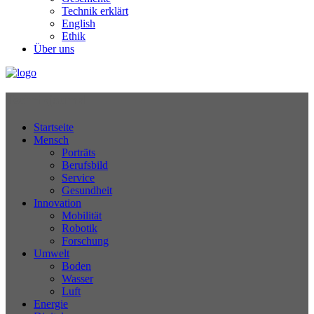
Technik erklärt
English
Ethik
Über uns
Technikjournal
Startseite
Mensch
Porträts
Berufsbild
Service
Gesundheit
Innovation
Mobilität
Robotik
Forschung
Umwelt
Boden
Wasser
Luft
Energie