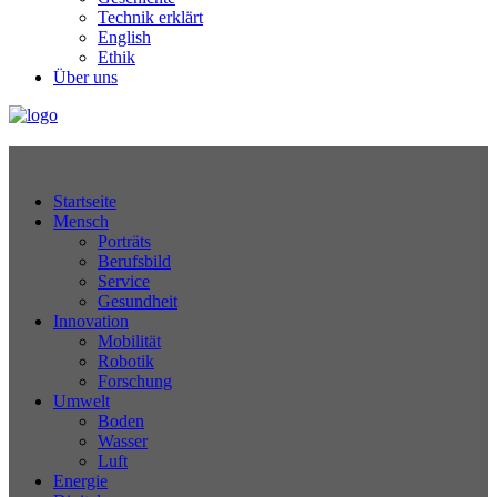
Technik erklärt
English
Ethik
Über uns
Technikjournal
Startseite
Mensch
Porträts
Berufsbild
Service
Gesundheit
Innovation
Mobilität
Robotik
Forschung
Umwelt
Boden
Wasser
Luft
Energie