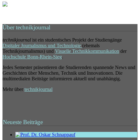
Über technikjournal
technikjournal
ist ein studentisches Projekt der Studiengänge
Digitaler Journalismus und Technologie
(ehemals
Technikjournalismus) und
Visuelle Technikkommunikation
der
Hochschule Bonn-Rhein-Sieg
.
Jedes Semester präsentieren die Studierenden spannende News und
Geschichten über Menschen, Technik und Innovationen. Die
multimedialen Beiträge informieren aktuell und unabhängig.
Mehr über
technikjournal
Neueste Beiträge