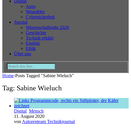
Digital
Apps
Wearables
Cybersicherheit
Spezial
Wissenschaftsjahr 2026
Geschichte
Technik erklärt
English
Ethik
Über uns
Home
›
Posts Tagged "Sabine Wieluch"
Tag: Sabine Wieluch
Digital
,
Mensch
11. August 2020
von
Autorenteam Technikjournal