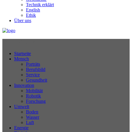
Technik erklärt
English
Ethik
Über uns
Technikjournal
Startseite
Mensch
Porträts
Berufsbild
Service
Gesundheit
Innovation
Mobilität
Robotik
Forschung
Umwelt
Boden
Wasser
Luft
Energie