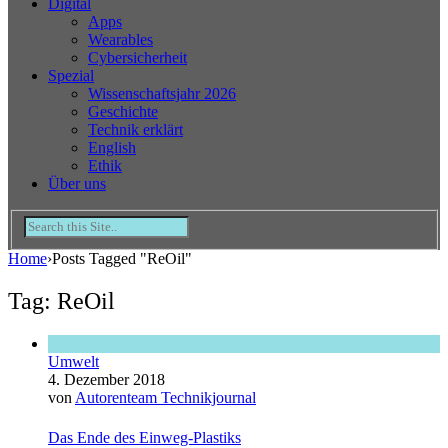
Digital
Apps
Wearables
Cybersicherheit
Spezial
Wissenschaftsjahr 2026
Geschichte
Technik erklärt
English
Ethik
Über uns
Home
›
Posts Tagged "ReOil"
Tag: ReOil
Umwelt
4. Dezember 2018
von
Autorenteam Technikjournal
Das Ende des Einweg-Plastiks