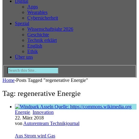
Digital
Apps
Wearables
Cybersicherheit
Spezial
Wissenschaftsjahr 2026
Geschichte
Technik erklärt
English
Ethik
Über uns
Home
›
Posts Tagged "regenerative Energie"
Tag: regenerative Energie
Energie
,
Innovation
22. März 2018
von
Autorenteam Technikjournal
Aus Strom wird Gas