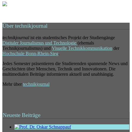
Über technikjournal
technikjournal
ist ein studentisches Projekt der Studiengänge
Digitaler Journalismus und Technologie
(ehemals
Technikjournalismus) und
Visuelle Technikkommunikation
der
Hochschule Bonn-Rhein-Sieg
.
Jedes Semester präsentieren die Studierenden spannende News und
Geschichten über Menschen, Technik und Innovationen. Die
multimedialen Beiträge informieren aktuell und unabhängig.
Mehr über
technikjournal
Neueste Beiträge