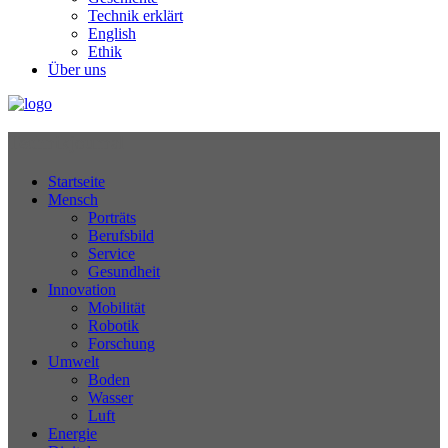
Technik erklärt
English
Ethik
Über uns
Technikjournal
Startseite
Mensch
Porträts
Berufsbild
Service
Gesundheit
Innovation
Mobilität
Robotik
Forschung
Umwelt
Boden
Wasser
Luft
Energie