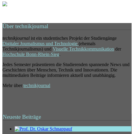
Über technikjournal
technikjournal
ist ein studentisches Projekt der Studiengänge
Digitaler Journalismus und Technologie
(ehemals
Technikjournalismus) und
Visuelle Technikkommunikation
der
Hochschule Bonn-Rhein-Sieg
.
Jedes Semester präsentieren die Studierenden spannende News und
Geschichten über Menschen, Technik und Innovationen. Die
multimedialen Beiträge informieren aktuell und unabhängig.
Mehr über
technikjournal
Neueste Beiträge