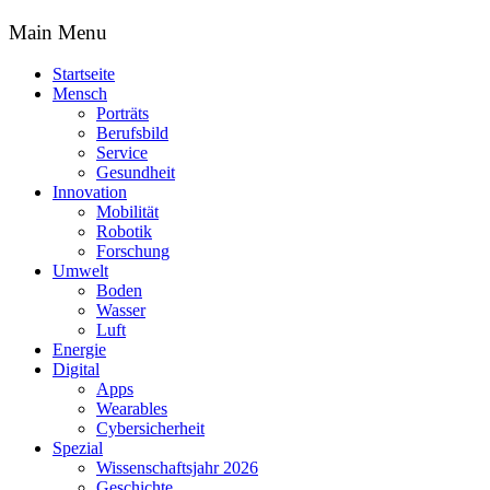
Main Menu
Startseite
Mensch
Porträts
Berufsbild
Service
Gesundheit
Innovation
Mobilität
Robotik
Forschung
Umwelt
Boden
Wasser
Luft
Energie
Digital
Apps
Wearables
Cybersicherheit
Spezial
Wissenschaftsjahr 2026
Geschichte