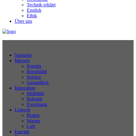
Technik erklärt
English
Ethik
Über uns
Technikjournal
Startseite
Mensch
Porträts
Berufsbild
Service
Gesundheit
Innovation
Mobilität
Robotik
Forschung
Umwelt
Boden
Wasser
Luft
Energie