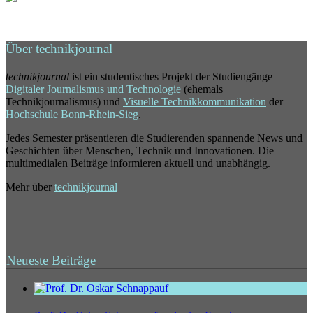
Über technikjournal
technikjournal
ist ein studentisches Projekt der Studiengänge
Digitaler Journalismus und Technologie
(ehemals
Technikjournalismus) und
Visuelle Technikkommunikation
der
Hochschule Bonn-Rhein-Sieg
.
Jedes Semester präsentieren die Studierenden spannende News und
Geschichten über Menschen, Technik und Innovationen. Die
multimedialen Beiträge informieren aktuell und unabhängig.
Mehr über
technikjournal
Neueste Beiträge