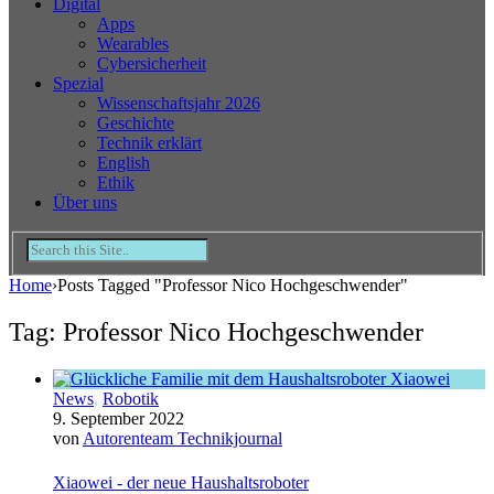
Digital
Apps
Wearables
Cybersicherheit
Spezial
Wissenschaftsjahr 2026
Geschichte
Technik erklärt
English
Ethik
Über uns
Home
›
Posts Tagged "Professor Nico Hochgeschwender"
Tag: Professor Nico Hochgeschwender
News
,
Robotik
9. September 2022
von
Autorenteam Technikjournal
Xiaowei - der neue Haushaltsroboter