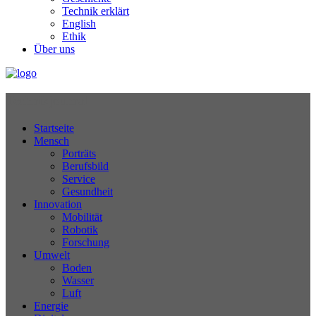
Technik erklärt
English
Ethik
Über uns
Technikjournal
Startseite
Mensch
Porträts
Berufsbild
Service
Gesundheit
Innovation
Mobilität
Robotik
Forschung
Umwelt
Boden
Wasser
Luft
Energie