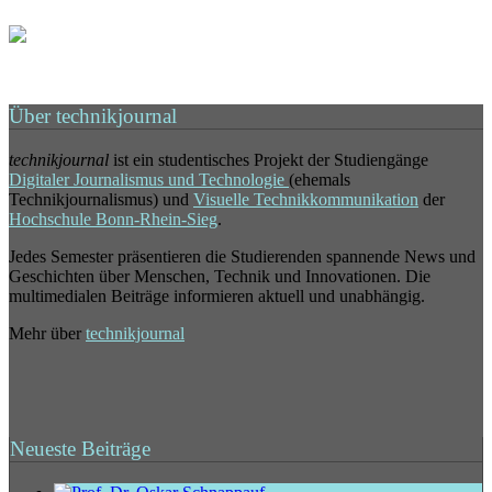
Über technikjournal
technikjournal
ist ein studentisches Projekt der Studiengänge
Digitaler Journalismus und Technologie
(ehemals
Technikjournalismus) und
Visuelle Technikkommunikation
der
Hochschule Bonn-Rhein-Sieg
.
Jedes Semester präsentieren die Studierenden spannende News und
Geschichten über Menschen, Technik und Innovationen. Die
multimedialen Beiträge informieren aktuell und unabhängig.
Mehr über
technikjournal
Neueste Beiträge