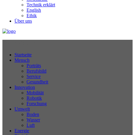
Technik erklärt
English
Ethik
Über uns
Technikjournal
Startseite
Mensch
Porträts
Berufsbild
Service
Gesundheit
Innovation
Mobilität
Robotik
Forschung
Umwelt
Boden
Wasser
Luft
Energie