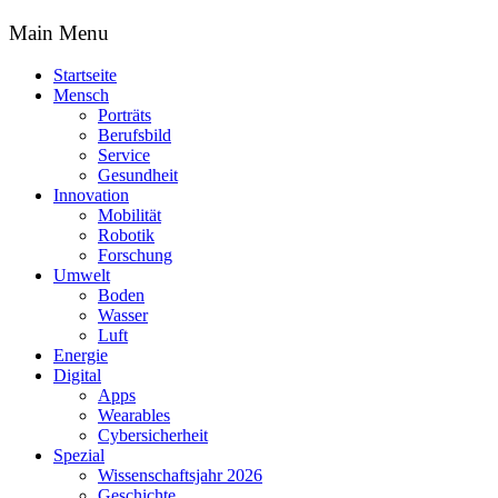
Main Menu
Startseite
Mensch
Porträts
Berufsbild
Service
Gesundheit
Innovation
Mobilität
Robotik
Forschung
Umwelt
Boden
Wasser
Luft
Energie
Digital
Apps
Wearables
Cybersicherheit
Spezial
Wissenschaftsjahr 2026
Geschichte