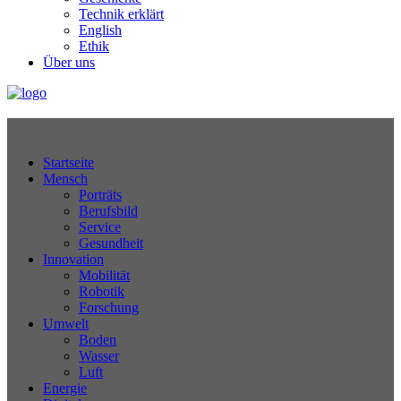
Technik erklärt
English
Ethik
Über uns
Technikjournal
Startseite
Mensch
Porträts
Berufsbild
Service
Gesundheit
Innovation
Mobilität
Robotik
Forschung
Umwelt
Boden
Wasser
Luft
Energie