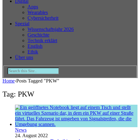
Digital
Apps
Wearables
Cybersicherheit
Spezial
Wissenschaftsjahr 2026
Geschichte
Technik erklärt
English
Ethik
Über uns
Home
›
Posts Tagged "PKW"
Tag: PKW
News
24. August 2022