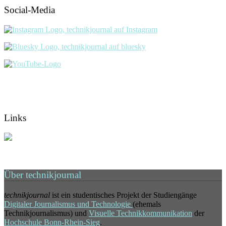
Social-Media
Links
Über technikjournal
technikjournal
ist ein studentisches Projekt der Studiengänge
Digitaler Journalismus und Technologie
(ehemals
Technikjournalismus) und
Visuelle Technikkommunikation
der
Hochschule Bonn-Rhein-Sieg
.