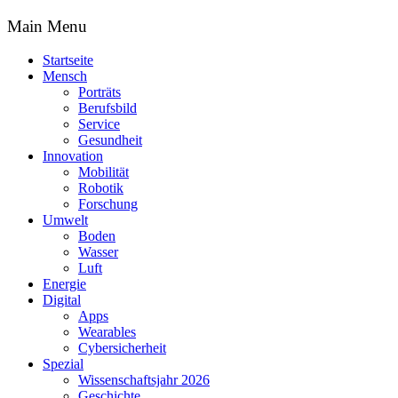
Main Menu
Startseite
Mensch
Porträts
Berufsbild
Service
Gesundheit
Innovation
Mobilität
Robotik
Forschung
Umwelt
Boden
Wasser
Luft
Energie
Digital
Apps
Wearables
Cybersicherheit
Spezial
Wissenschaftsjahr 2026
Geschichte