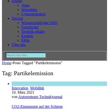
Digital
Apps
Wearables
Cybersicherheit
Spezial
Wissenschaftsjahr 2026
Geschichte
Technik erklärt
English
Ethik
Über uns
Home
›
Posts Tagged "Partikelemission"
Tag: Partikelemission
Innovation
,
Mobilität
10. März 2021
von
Autorenteam Technikjournal
CO2-Einsparung auf der Schiene