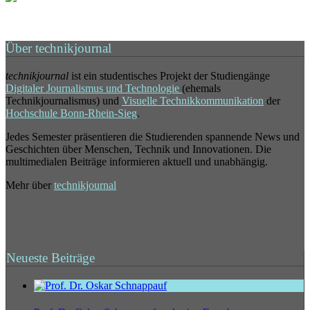
Über technikjournal
technikjournal
ist ein studentisches Projekt der Studiengänge
Digitaler Journalismus und Technologie
(ehemals
Technikjournalismus) und
Visuelle Technikkommunikation
der
Hochschule Bonn-Rhein-Sieg
.
Jedes Semester präsentieren die Studierenden spannende News und
Geschichten über Menschen, Technik und Innovationen. Die
multimedialen Beiträge informieren aktuell und unabhängig.
Mehr über
technikjournal
Neueste Beiträge