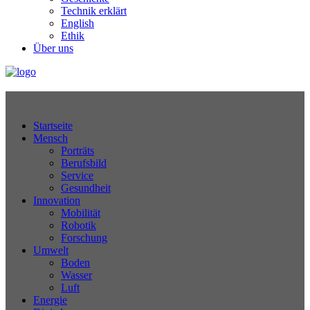
Technik erklärt
English
Ethik
Über uns
Technikjournal
Startseite
Mensch
Porträts
Berufsbild
Service
Gesundheit
Innovation
Mobilität
Robotik
Forschung
Umwelt
Boden
Wasser
Luft
Energie