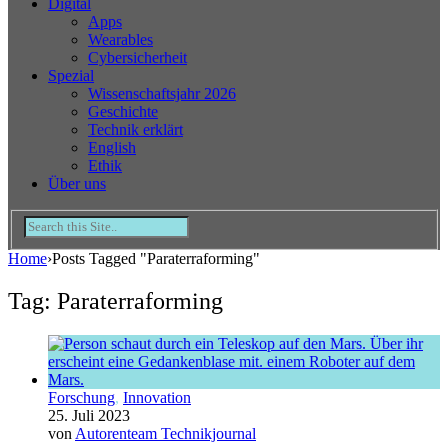
Digital
Apps
Wearables
Cybersicherheit
Spezial
Wissenschaftsjahr 2026
Geschichte
Technik erklärt
English
Ethik
Über uns
Home
›
Posts Tagged "Paraterraforming"
Tag: Paraterraforming
Forschung
,
Innovation
25. Juli 2023
von
Autorenteam Technikjournal