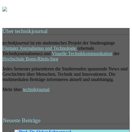
Über technikjournal
technikjournal
ist ein studentisches Projekt der Studiengänge
Digitaler Journalismus und Technologie
(ehemals
Technikjournalismus) und
Visuelle Technikkommunikation
der
Hochschule Bonn-Rhein-Sieg
.
Jedes Semester präsentieren die Studierenden spannende News und
Geschichten über Menschen, Technik und Innovationen. Die
multimedialen Beiträge informieren aktuell und unabhängig.
Mehr über
technikjournal
Neueste Beiträge