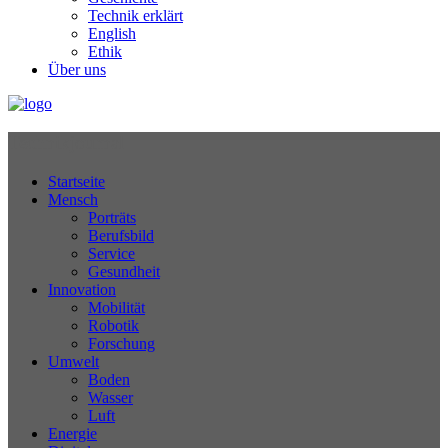
Technik erklärt
English
Ethik
Über uns
Technikjournal
Startseite
Mensch
Porträts
Berufsbild
Service
Gesundheit
Innovation
Mobilität
Robotik
Forschung
Umwelt
Boden
Wasser
Luft
Energie