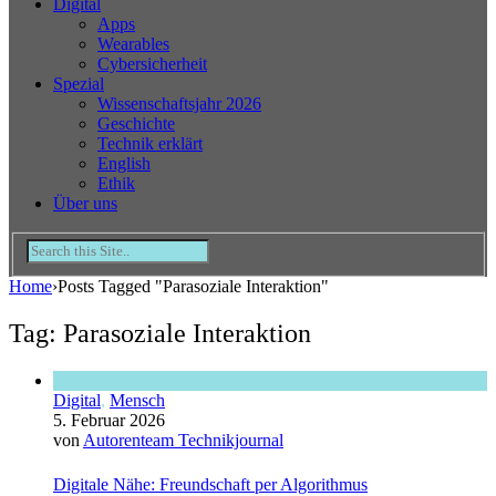
Digital
Apps
Wearables
Cybersicherheit
Spezial
Wissenschaftsjahr 2026
Geschichte
Technik erklärt
English
Ethik
Über uns
Home
›
Posts Tagged "Parasoziale Interaktion"
Tag: Parasoziale Interaktion
Digital
,
Mensch
5. Februar 2026
von
Autorenteam Technikjournal
Digitale Nähe: Freundschaft per Algorithmus