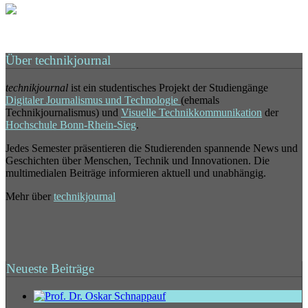
Über technikjournal
technikjournal
ist ein studentisches Projekt der Studiengänge
Digitaler Journalismus und Technologie
(ehemals
Technikjournalismus) und
Visuelle Technikkommunikation
der
Hochschule Bonn-Rhein-Sieg
.
Jedes Semester präsentieren die Studierenden spannende News und
Geschichten über Menschen, Technik und Innovationen. Die
multimedialen Beiträge informieren aktuell und unabhängig.
Mehr über
technikjournal
Neueste Beiträge