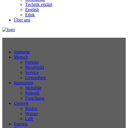
Technik erklärt
English
Ethik
Über uns
Technikjournal
Startseite
Mensch
Porträts
Berufsbild
Service
Gesundheit
Innovation
Mobilität
Robotik
Forschung
Umwelt
Boden
Wasser
Luft
Energie