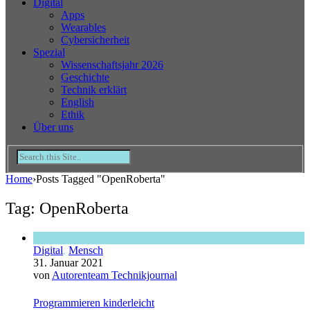
Digital
Apps
Wearables
Cybersicherheit
Spezial
Wissenschaftsjahr 2026
Geschichte
Technik erklärt
English
Ethik
Über uns
Home
›
Posts Tagged "OpenRoberta"
Tag: OpenRoberta
Digital
,
Mensch
31. Januar 2021
von
Autorenteam Technikjournal
Programmieren kinderleicht