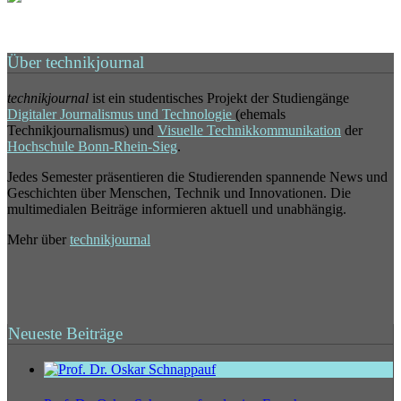
Über technikjournal
technikjournal
ist ein studentisches Projekt der Studiengänge
Digitaler Journalismus und Technologie
(ehemals
Technikjournalismus) und
Visuelle Technikkommunikation
der
Hochschule Bonn-Rhein-Sieg
.
Jedes Semester präsentieren die Studierenden spannende News und
Geschichten über Menschen, Technik und Innovationen. Die
multimedialen Beiträge informieren aktuell und unabhängig.
Mehr über
technikjournal
Neueste Beiträge