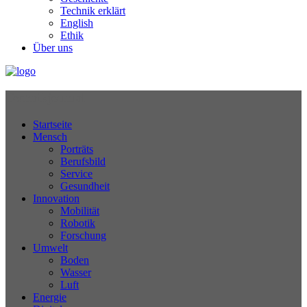
Technik erklärt
English
Ethik
Über uns
Technikjournal
Startseite
Mensch
Porträts
Berufsbild
Service
Gesundheit
Innovation
Mobilität
Robotik
Forschung
Umwelt
Boden
Wasser
Luft
Energie