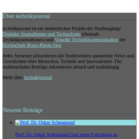
Über technikjournal
technikjournal
ist ein studentisches Projekt der Studiengänge
Digitaler Journalismus und Technologie
(ehemals
Technikjournalismus) und
Visuelle Technikkommunikation
der
Hochschule Bonn-Rhein-Sieg
.
Jedes Semester präsentieren die Studierenden spannende News und
Geschichten über Menschen, Technik und Innovationen. Die
multimedialen Beiträge informieren aktuell und unabhängig.
Mehr über
technikjournal
Neueste Beiträge
Prof. Dr. Oskar Schnappauf und seine Forschung an