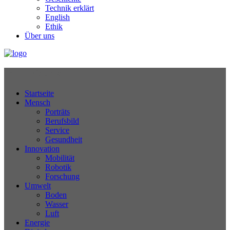
Technik erklärt
English
Ethik
Über uns
Technikjournal
Startseite
Mensch
Porträts
Berufsbild
Service
Gesundheit
Innovation
Mobilität
Robotik
Forschung
Umwelt
Boden
Wasser
Luft
Energie