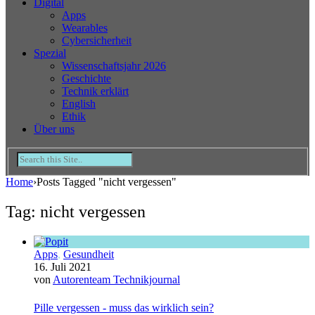
Digital
Apps
Wearables
Cybersicherheit
Spezial
Wissenschaftsjahr 2026
Geschichte
Technik erklärt
English
Ethik
Über uns
Home
›
Posts Tagged "nicht vergessen"
Tag: nicht vergessen
Apps
,
Gesundheit
16. Juli 2021
von
Autorenteam Technikjournal
Pille vergessen - muss das wirklich sein?