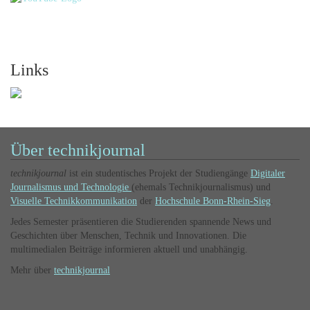
Links
Über technikjournal
technikjournal
ist ein studentisches Projekt der Studiengänge
Digitaler
Journalismus und Technologie
(ehemals Technikjournalismus) und
Visuelle Technikkommunikation
der
Hochschule Bonn-Rhein-Sieg
.
Jedes Semester präsentieren die Studierenden spannende News und
Geschichten über Menschen, Technik und Innovationen. Die
multimedialen Beiträge informieren aktuell und unabhängig.
Mehr über
technikjournal