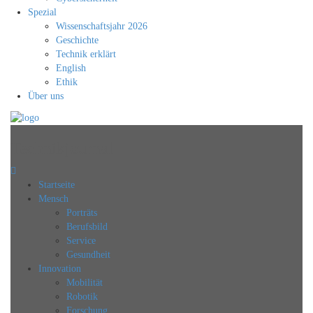
Spezial
Wissenschaftsjahr 2026
Geschichte
Technik erklärt
English
Ethik
Über uns
Technikjournal
Startseite
Mensch
Porträts
Berufsbild
Service
Gesundheit
Innovation
Mobilität
Robotik
Forschung