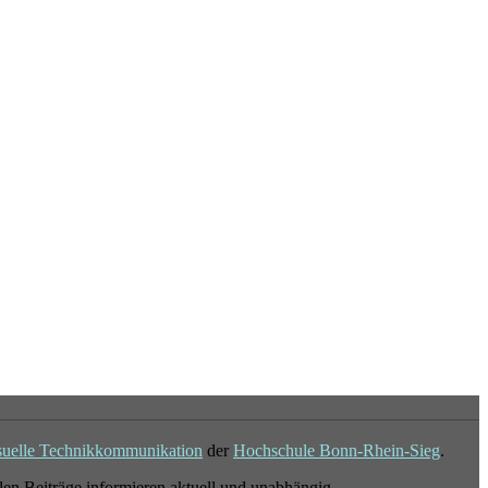
suelle Technikkommunikation
der
Hochschule Bonn-Rhein-Sieg
.
en Beiträge informieren aktuell und unabhängig.