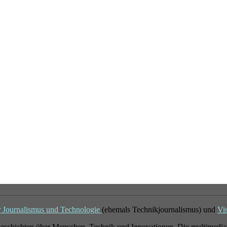
r Journalismus und Technologie
(ehemals Technikjournalismus) und
Vi
eschichten über Menschen, Technik und Innovationen. Die multimedial