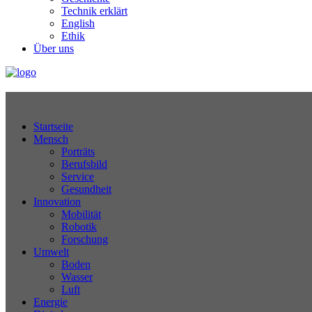
Technik erklärt
English
Ethik
Über uns
Technikjournal
Startseite
Mensch
Porträts
Berufsbild
Service
Gesundheit
Innovation
Mobilität
Robotik
Forschung
Umwelt
Boden
Wasser
Luft
Energie