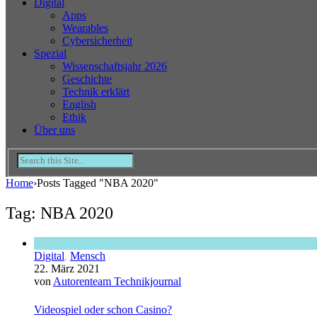
Digital
Apps
Wearables
Cybersicherheit
Spezial
Wissenschaftsjahr 2026
Geschichte
Technik erklärt
English
Ethik
Über uns
Home
›
Posts Tagged "NBA 2020"
Tag: NBA 2020
Digital
,
Mensch
22. März 2021
von
Autorenteam Technikjournal
Videospiel oder schon Casino?