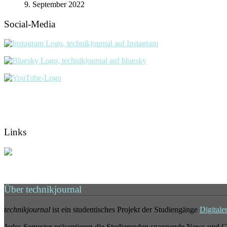
9. September 2022
Social-Media
Links
Über technikjournal
technikjournal
ist ein studentisches Projekt der Studiengänge
Digitale
Jedes Semester präsentieren die Studierenden spannende News und G