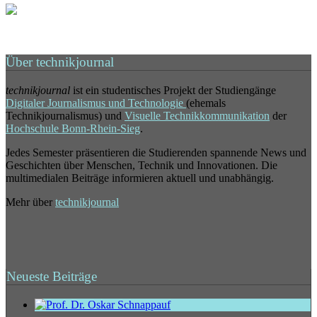
Über technikjournal
technikjournal
ist ein studentisches Projekt der Studiengänge
Digitaler Journalismus und Technologie
(ehemals
Technikjournalismus) und
Visuelle Technikkommunikation
der
Hochschule Bonn-Rhein-Sieg
.
Jedes Semester präsentieren die Studierenden spannende News und
Geschichten über Menschen, Technik und Innovationen. Die
multimedialen Beiträge informieren aktuell und unabhängig.
Mehr über
technikjournal
Neueste Beiträge