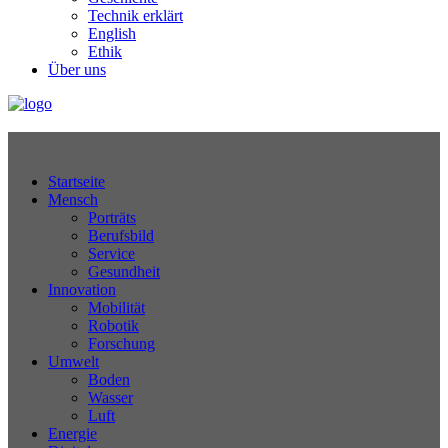
Technik erklärt
English
Ethik
Über uns
Technikjournal
Startseite
Mensch
Porträts
Berufsbild
Service
Gesundheit
Innovation
Mobilität
Robotik
Forschung
Umwelt
Boden
Wasser
Luft
Energie