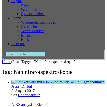
Digital
Apps
Wearables
Cybersicherheit
Spezial
Wissenschaftsjahr 2026
Geschichte
Technik erklärt
English
Ethik
Über uns
Home
›
Posts Tagged "Nahinfrarotspektroskopie"
Tag: Nahinfrarotspektroskopie
Apps
,
Digital
8. August 2017
von
Chefredakteur
NIRS analysiert Eierlikör