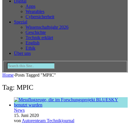
Digital
Apps
Wearables
Cybersicherheit
Spezial
Wissenschaftsjahr 2026
Geschichte
Technik erklärt
English
Ethik
Über uns
Home
›
Posts Tagged "MPIC"
Tag: MPIC
News
15. Juni 2020
von
Autorenteam Technikjournal