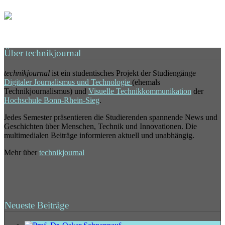
Über technikjournal
technikjournal
ist ein studentisches Projekt der Studiengänge
Digitaler Journalismus und Technologie
(ehemals
Technikjournalismus) und
Visuelle Technikkommunikation
der
Hochschule Bonn-Rhein-Sieg
.
Jedes Semester präsentieren die Studierenden spannende News und
Geschichten über Menschen, Technik und Innovationen. Die
multimedialen Beiträge informieren aktuell und unabhängig.
Mehr über
technikjournal
Neueste Beiträge