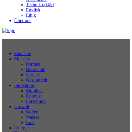
Technik erklärt
English
Ethik
Über uns
Technikjournal
Startseite
Mensch
Porträts
Berufsbild
Service
Gesundheit
Innovation
Mobilität
Robotik
Forschung
Umwelt
Boden
Wasser
Luft
Energie