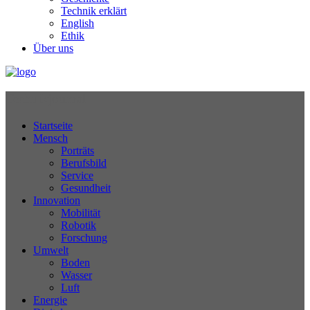
Technik erklärt
English
Ethik
Über uns
Technikjournal
Startseite
Mensch
Porträts
Berufsbild
Service
Gesundheit
Innovation
Mobilität
Robotik
Forschung
Umwelt
Boden
Wasser
Luft
Energie