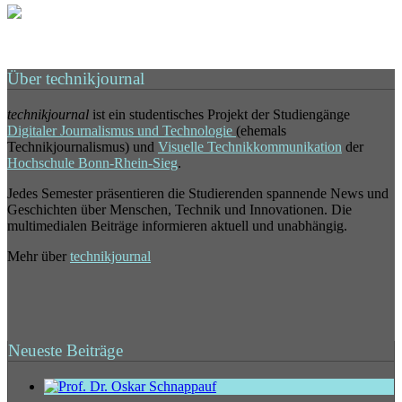
Über technikjournal
technikjournal
ist ein studentisches Projekt der Studiengänge
Digitaler Journalismus und Technologie
(ehemals
Technikjournalismus) und
Visuelle Technikkommunikation
der
Hochschule Bonn-Rhein-Sieg
.
Jedes Semester präsentieren die Studierenden spannende News und
Geschichten über Menschen, Technik und Innovationen. Die
multimedialen Beiträge informieren aktuell und unabhängig.
Mehr über
technikjournal
Neueste Beiträge