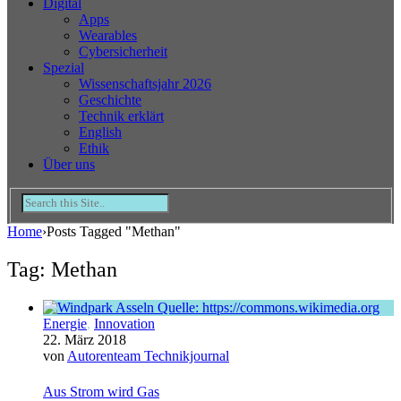
Digital
Apps
Wearables
Cybersicherheit
Spezial
Wissenschaftsjahr 2026
Geschichte
Technik erklärt
English
Ethik
Über uns
Home
›
Posts Tagged "Methan"
Tag: Methan
Energie
,
Innovation
22. März 2018
von
Autorenteam Technikjournal
Aus Strom wird Gas