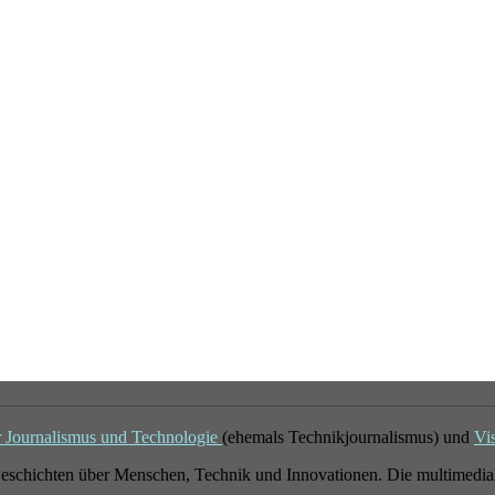
r Journalismus und Technologie
(ehemals Technikjournalismus) und
Vi
eschichten über Menschen, Technik und Innovationen. Die multimedial