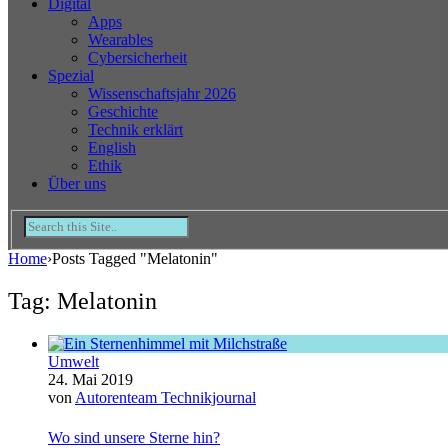
Digital
Apps
Wearables
Cybersicherheit
Spezial
Wissenschaftsjahr 2026
Geschichte
Technik erklärt
English
Ethik
Über uns
Home
›
Posts Tagged "Melatonin"
Tag: Melatonin
Umwelt
24. Mai 2019
von
Autorenteam Technikjournal
Wo sind unsere Sterne hin?