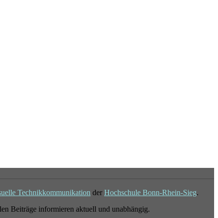
suelle Technikkommunikation
der
Hochschule Bonn-Rhein-Sieg
.
en Beiträge informieren aktuell und unabhängig.