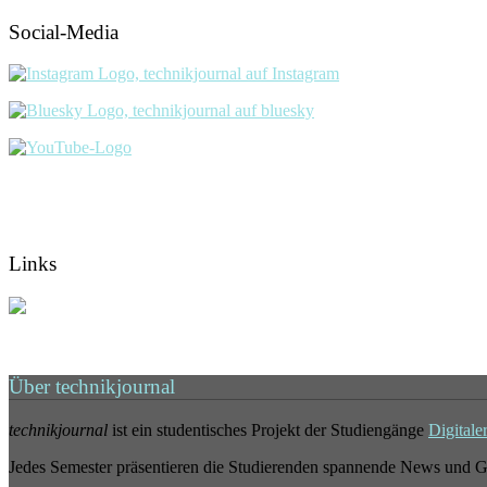
Social-Media
Links
Über technikjournal
technikjournal
ist ein studentisches Projekt der Studiengänge
Digitale
Jedes Semester präsentieren die Studierenden spannende News und G