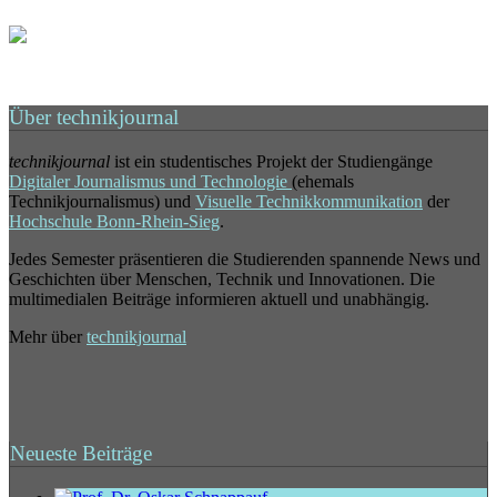
Über technikjournal
technikjournal
ist ein studentisches Projekt der Studiengänge
Digitaler Journalismus und Technologie
(ehemals
Technikjournalismus) und
Visuelle Technikkommunikation
der
Hochschule Bonn-Rhein-Sieg
.
Jedes Semester präsentieren die Studierenden spannende News und
Geschichten über Menschen, Technik und Innovationen. Die
multimedialen Beiträge informieren aktuell und unabhängig.
Mehr über
technikjournal
Neueste Beiträge