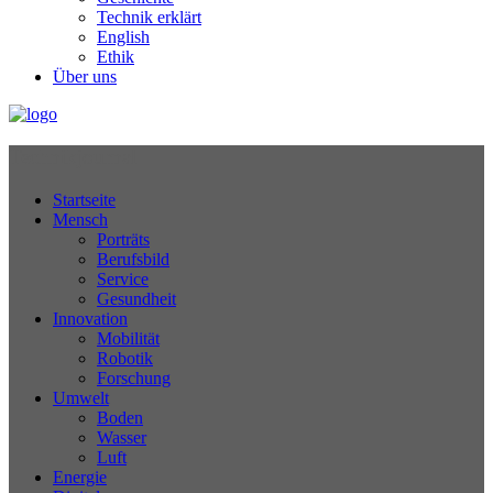
Technik erklärt
English
Ethik
Über uns
Technikjournal
Startseite
Mensch
Porträts
Berufsbild
Service
Gesundheit
Innovation
Mobilität
Robotik
Forschung
Umwelt
Boden
Wasser
Luft
Energie