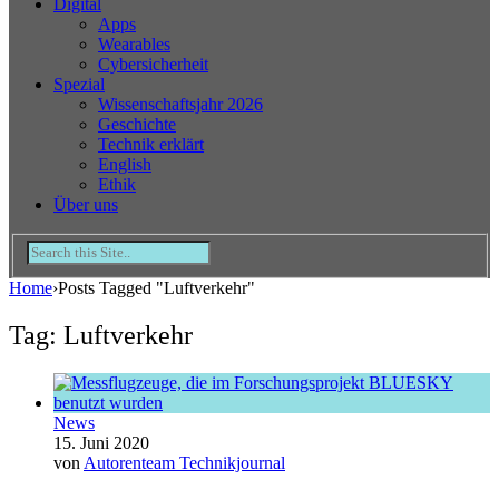
Digital
Apps
Wearables
Cybersicherheit
Spezial
Wissenschaftsjahr 2026
Geschichte
Technik erklärt
English
Ethik
Über uns
Home
›
Posts Tagged "Luftverkehr"
Tag: Luftverkehr
News
15. Juni 2020
von
Autorenteam Technikjournal