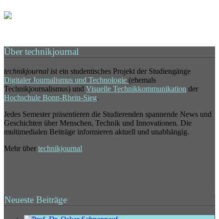
Über technikjournal
technikjournal
ist ein studentisches Projekt der Studiengänge
Digitaler Journalismus und Technologie
(ehemals
Technikjournalismus) und
Visuelle Technikkommunikation
der
Hochschule Bonn-Rhein-Sieg
.
Jedes Semester präsentieren die Studierenden spannende News und
Geschichten über Menschen, Technik und Innovationen. Die
multimedialen Beiträge informieren aktuell und unabhängig.
Mehr über
technikjournal
Neueste Beiträge