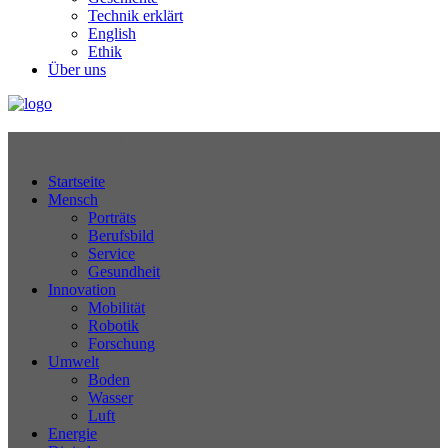
Technik erklärt
English
Ethik
Über uns
Technikjournal
Startseite
Mensch
Porträts
Berufsbild
Service
Gesundheit
Innovation
Mobilität
Robotik
Forschung
Umwelt
Boden
Wasser
Luft
Energie