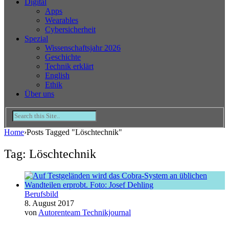
Digital
Apps
Wearables
Cybersicherheit
Spezial
Wissenschaftsjahr 2026
Geschichte
Technik erklärt
English
Ethik
Über uns
Home
›
Posts Tagged "Löschtechnik"
Tag: Löschtechnik
Berufsbild
8. August 2017
von
Autorenteam Technikjournal