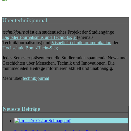
Über technikjournal
technikjournal
ist ein studentisches Projekt der Studiengänge
Digitaler Journalismus und Technologie
(ehemals
Technikjournalismus) und
Visuelle Technikkommunikation
der
Hochschule Bonn-Rhein-Sieg
.
Jedes Semester präsentieren die Studierenden spannende News und
Geschichten über Menschen, Technik und Innovationen. Die
multimedialen Beiträge informieren aktuell und unabhängig.
Mehr über
technikjournal
Neueste Beiträge