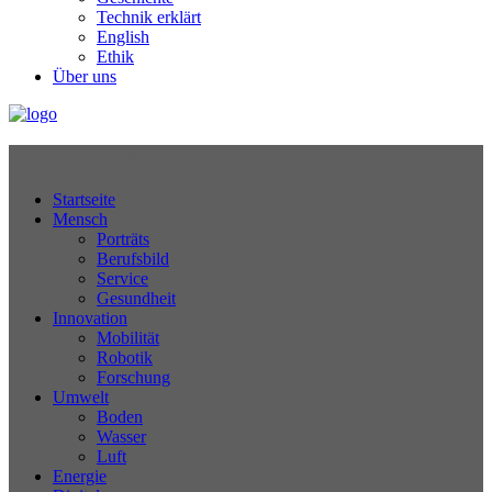
Technik erklärt
English
Ethik
Über uns
Technikjournal
Startseite
Mensch
Porträts
Berufsbild
Service
Gesundheit
Innovation
Mobilität
Robotik
Forschung
Umwelt
Boden
Wasser
Luft
Energie