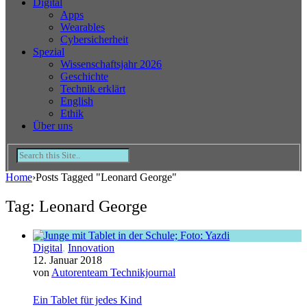
Digital
Apps
Wearables
Cybersicherheit
Spezial
Wissenschaftsjahr 2026
Geschichte
Technik erklärt
English
Ethik
Über uns
Home
›
Posts Tagged "Leonard George"
Tag: Leonard George
Digital
,
Innovation
12. Januar 2018
von
Autorenteam Technikjournal
Ein Tablet für jedes Kind