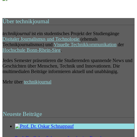
Über technikjournal
technikjournal
ist ein studentisches Projekt der Studiengänge
Digitaler Journalismus und Technologie
(ehemals
Technikjournalismus) und
Visuelle Technikkommunikation
der
Hochschule Bonn-Rhein-Sieg
.
Jedes Semester präsentieren die Studierenden spannende News und
Geschichten über Menschen, Technik und Innovationen. Die
multimedialen Beiträge informieren aktuell und unabhängig.
Mehr über
technikjournal
Neueste Beiträge