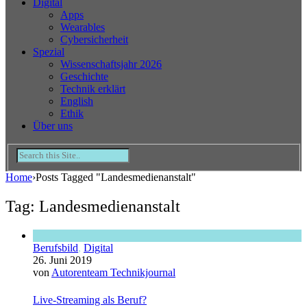
Digital
Apps
Wearables
Cybersicherheit
Spezial
Wissenschaftsjahr 2026
Geschichte
Technik erklärt
English
Ethik
Über uns
Home
›
Posts Tagged "Landesmedienanstalt"
Tag: Landesmedienanstalt
Berufsbild
,
Digital
26. Juni 2019
von
Autorenteam Technikjournal
Live-Streaming als Beruf?