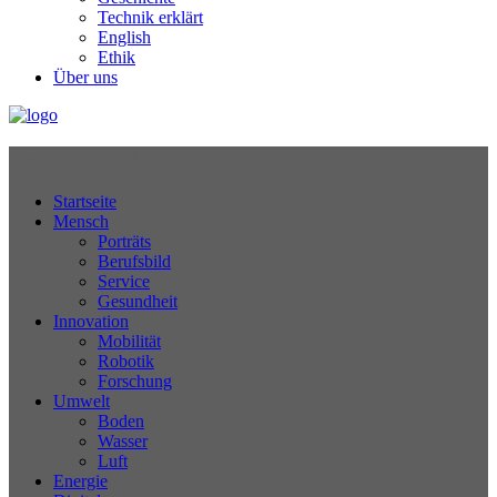
Technik erklärt
English
Ethik
Über uns
Technikjournal
Startseite
Mensch
Porträts
Berufsbild
Service
Gesundheit
Innovation
Mobilität
Robotik
Forschung
Umwelt
Boden
Wasser
Luft
Energie