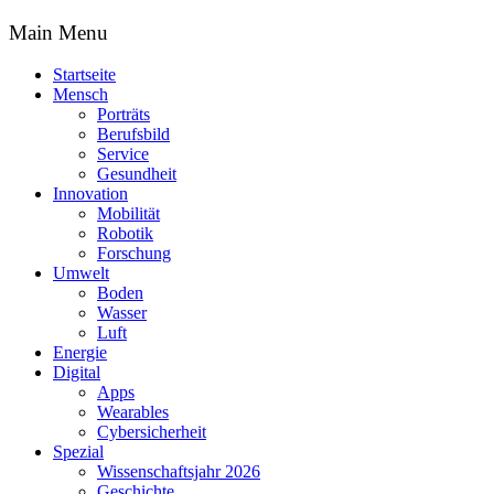
Main Menu
Startseite
Mensch
Porträts
Berufsbild
Service
Gesundheit
Innovation
Mobilität
Robotik
Forschung
Umwelt
Boden
Wasser
Luft
Energie
Digital
Apps
Wearables
Cybersicherheit
Spezial
Wissenschaftsjahr 2026
Geschichte