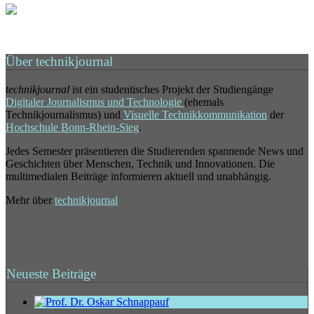
Über technikjournal
technikjournal
ist ein studentisches Projekt der Studiengänge
Digitaler Journalismus und Technologie
(ehemals
Technikjournalismus) und
Visuelle Technikkommunikation
der
Hochschule Bonn-Rhein-Sieg
.
Jedes Semester präsentieren die Studierenden spannende News und
Geschichten über Menschen, Technik und Innovationen. Die
multimedialen Beiträge informieren aktuell und unabhängig.
Mehr über
technikjournal
Neueste Beiträge