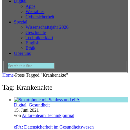
Digital
Apps
Wearables
Cybersicherheit
Spezial
Wissenschaftsjahr 2026
Geschichte
Technik erklärt
English
Ethik
Über uns
Home
›
Posts Tagged "Krankenakte"
Tag: Krankenakte
Digital
,
Gesundheit
15. Juni 2021
von
Autorenteam Technikjournal
ePA: Datensicherheit im Gesundheitswesen