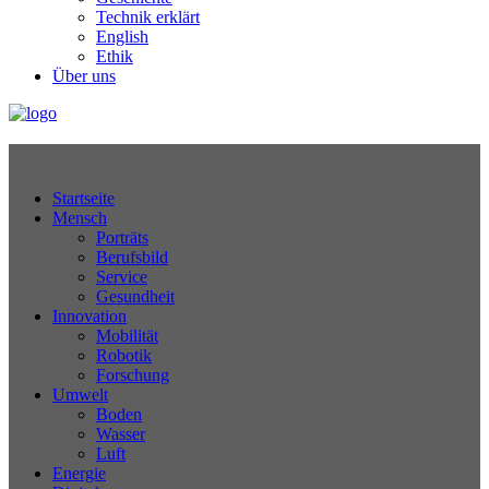
Technik erklärt
English
Ethik
Über uns
Technikjournal
Startseite
Mensch
Porträts
Berufsbild
Service
Gesundheit
Innovation
Mobilität
Robotik
Forschung
Umwelt
Boden
Wasser
Luft
Energie