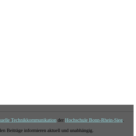
suelle Technikkommunikation
der
Hochschule Bonn-Rhein-Sieg
.
en Beiträge informieren aktuell und unabhängig.