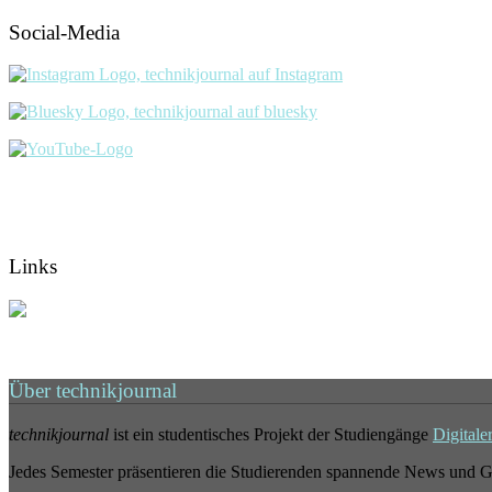
Social-Media
Links
Über technikjournal
technikjournal
ist ein studentisches Projekt der Studiengänge
Digitale
Jedes Semester präsentieren die Studierenden spannende News und G