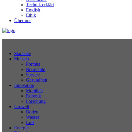
Technik erklärt
English
Ethik
Über uns
Technikjournal
Startseite
Mensch
Porträts
Berufsbild
Service
Gesundheit
Innovation
Mobilität
Robotik
Forschung
Umwelt
Boden
Wasser
Luft
Energie