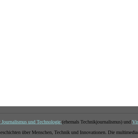
r Journalismus und Technologie
(ehemals Technikjournalismus) und
Vi
eschichten über Menschen, Technik und Innovationen. Die multimedial