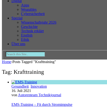
Digital
Apps
Wearables
Cybersicherheit
Spezial
Wissenschaftsjahr 2026
Geschichte
Technik erklärt
English
Ethik
Über uns
Home
›
Posts Tagged "Krafttraining"
Tag: Krafttraining
Gesundheit
,
Innovation
16. Juli 2021
von
Autorenteam Technikjournal
EMS-Training – Fit durch Stromimpulse