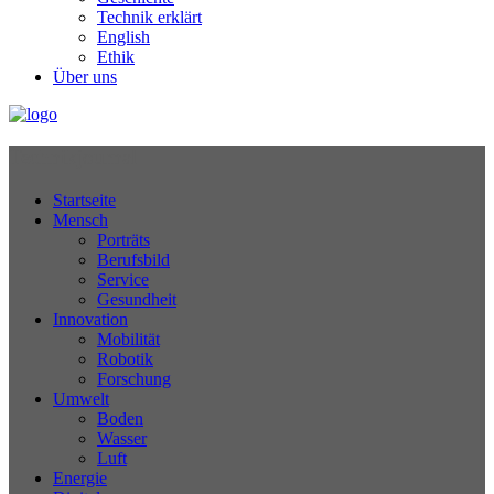
Technik erklärt
English
Ethik
Über uns
Technikjournal
Startseite
Mensch
Porträts
Berufsbild
Service
Gesundheit
Innovation
Mobilität
Robotik
Forschung
Umwelt
Boden
Wasser
Luft
Energie