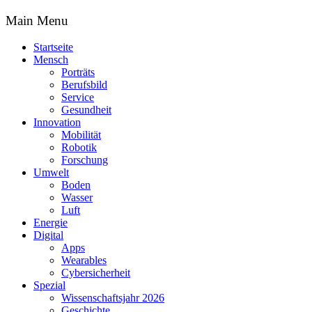
Main Menu
Startseite
Mensch
Porträts
Berufsbild
Service
Gesundheit
Innovation
Mobilität
Robotik
Forschung
Umwelt
Boden
Wasser
Luft
Energie
Digital
Apps
Wearables
Cybersicherheit
Spezial
Wissenschaftsjahr 2026
Geschichte