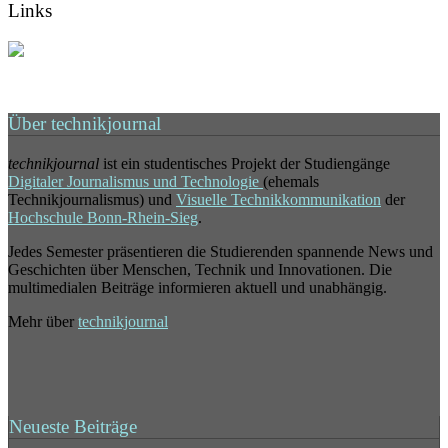
Links
Über technikjournal
technikjournal
ist ein studentisches Projekt der Studiengänge
Digitaler Journalismus und Technologie
(ehemals
Technikjournalismus) und
Visuelle Technikkommunikation
der
Hochschule Bonn-Rhein-Sieg
.
Jedes Semester präsentieren die Studierenden spannende News und
Geschichten über Menschen, Technik und Innovationen. Die
multimedialen Beiträge informieren aktuell und unabhängig.
Mehr über
technikjournal
Neueste Beiträge