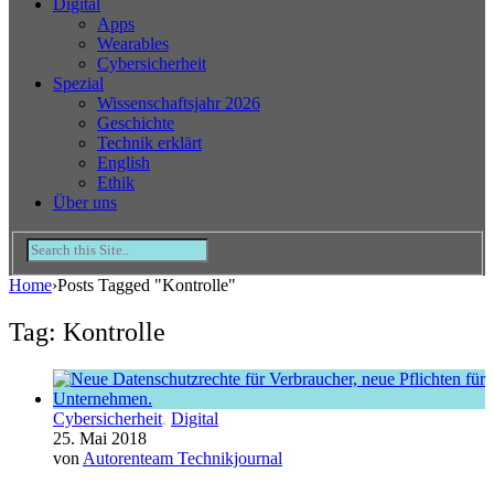
Digital
Apps
Wearables
Cybersicherheit
Spezial
Wissenschaftsjahr 2026
Geschichte
Technik erklärt
English
Ethik
Über uns
Home
›
Posts Tagged "Kontrolle"
Tag: Kontrolle
Cybersicherheit
,
Digital
25. Mai 2018
von
Autorenteam Technikjournal