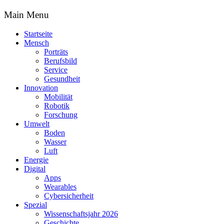
Main Menu
Startseite
Mensch
Porträts
Berufsbild
Service
Gesundheit
Innovation
Mobilität
Robotik
Forschung
Umwelt
Boden
Wasser
Luft
Energie
Digital
Apps
Wearables
Cybersicherheit
Spezial
Wissenschaftsjahr 2026
Geschichte