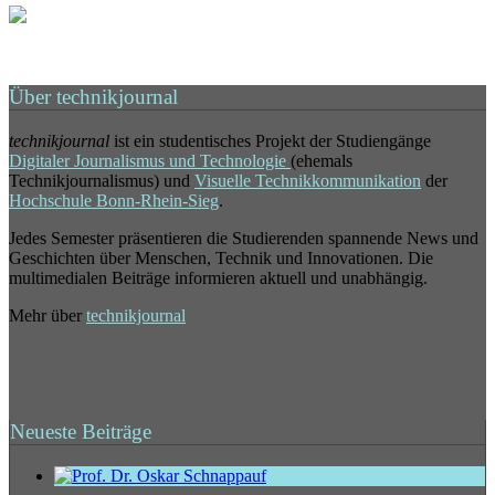
Über technikjournal
technikjournal
ist ein studentisches Projekt der Studiengänge
Digitaler Journalismus und Technologie
(ehemals
Technikjournalismus) und
Visuelle Technikkommunikation
der
Hochschule Bonn-Rhein-Sieg
.
Jedes Semester präsentieren die Studierenden spannende News und
Geschichten über Menschen, Technik und Innovationen. Die
multimedialen Beiträge informieren aktuell und unabhängig.
Mehr über
technikjournal
Neueste Beiträge