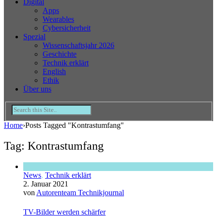
Digital
Apps
Wearables
Cybersicherheit
Spezial
Wissenschaftsjahr 2026
Geschichte
Technik erklärt
English
Ethik
Über uns
Home
›
Posts Tagged "Kontrastumfang"
Tag: Kontrastumfang
News
,
Technik erklärt
2. Januar 2021
von
Autorenteam Technikjournal
TV-Bilder werden schärfer