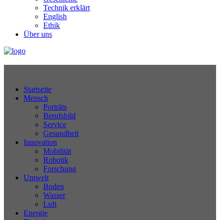
Technik erklärt
English
Ethik
Über uns
Technikjournal
Startseite
Mensch
Porträts
Berufsbild
Service
Gesundheit
Innovation
Mobilität
Robotik
Forschung
Umwelt
Boden
Wasser
Luft
Energie