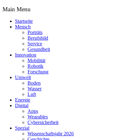
Main Menu
Startseite
Mensch
Porträts
Berufsbild
Service
Gesundheit
Innovation
Mobilität
Robotik
Forschung
Umwelt
Boden
Wasser
Luft
Energie
Digital
Apps
Wearables
Cybersicherheit
Spezial
Wissenschaftsjahr 2026
Geschichte