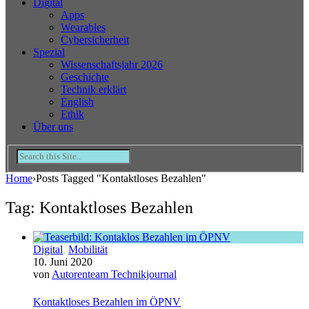
Digital
Apps
Wearables
Cybersicherheit
Spezial
Wissenschaftsjahr 2026
Geschichte
Technik erklärt
English
Ethik
Über uns
Home
›
Posts Tagged "Kontaktloses Bezahlen"
Tag: Kontaktloses Bezahlen
Digital
,
Mobilität
10. Juni 2020
von
Autorenteam Technikjournal
Kontaktloses Bezahlen im ÖPNV