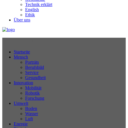
Technik erklärt
English
Ethik
Über uns
Technikjournal
Startseite
Mensch
Porträts
Berufsbild
Service
Gesundheit
Innovation
Mobilität
Robotik
Forschung
Umwelt
Boden
Wasser
Luft
Energie