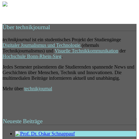
Über technikjournal
technikjournal
ist ein studentisches Projekt der Studiengänge
Digitaler Journalismus und Technologie
(ehemals
Technikjournalismus) und
Visuelle Technikkommunikation
der
Hochschule Bonn-Rhein-Sieg
.
Jedes Semester präsentieren die Studierenden spannende News und
Geschichten über Menschen, Technik und Innovationen. Die
multimedialen Beiträge informieren aktuell und unabhängig.
Mehr über
technikjournal
Neueste Beiträge