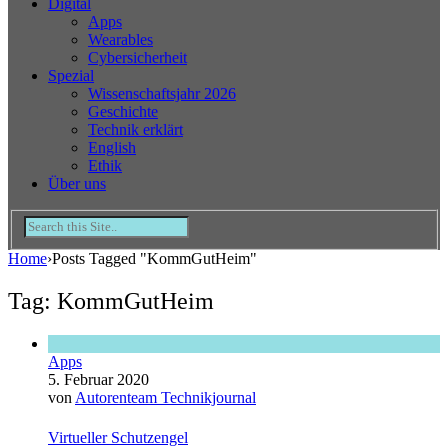
Digital
Apps
Wearables
Cybersicherheit
Spezial
Wissenschaftsjahr 2026
Geschichte
Technik erklärt
English
Ethik
Über uns
Home
›
Posts Tagged "KommGutHeim"
Tag: KommGutHeim
Apps
5. Februar 2020
von
Autorenteam Technikjournal
Virtueller Schutzengel