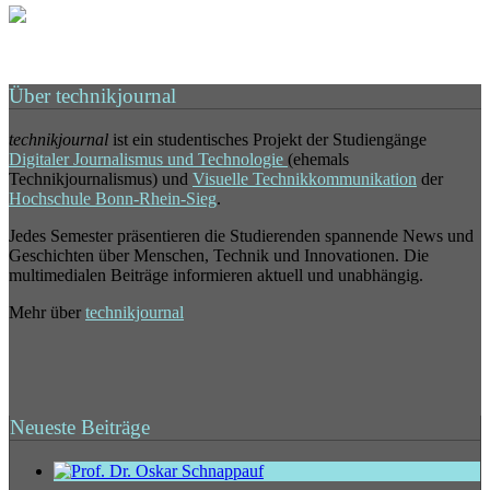
Über technikjournal
technikjournal
ist ein studentisches Projekt der Studiengänge
Digitaler Journalismus und Technologie
(ehemals
Technikjournalismus) und
Visuelle Technikkommunikation
der
Hochschule Bonn-Rhein-Sieg
.
Jedes Semester präsentieren die Studierenden spannende News und
Geschichten über Menschen, Technik und Innovationen. Die
multimedialen Beiträge informieren aktuell und unabhängig.
Mehr über
technikjournal
Neueste Beiträge