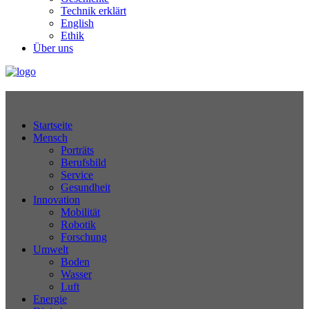
Technik erklärt
English
Ethik
Über uns
Technikjournal
Startseite
Mensch
Porträts
Berufsbild
Service
Gesundheit
Innovation
Mobilität
Robotik
Forschung
Umwelt
Boden
Wasser
Luft
Energie