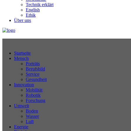
Technik erklärt
English
Ethik
Über uns
Technikjournal
Startseite
Mensch
Porträts
Berufsbild
Service
Gesundheit
Innovation
Mobilität
Robotik
Forschung
Umwelt
Boden
Wasser
Luft
Energie