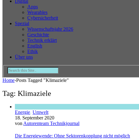
Digital
Apps
Wearables
Cybersicherheit
Spezial
Wissenschaftsjahr 2026
Geschichte
Technik erklärt
English
Ethik
Über uns
Home
›
Posts Tagged "Klimaziele"
Tag: Klimaziele
Energie
,
Umwelt
18. September 2020
von
Autorenteam Technikjournal
Die Energiewende: Ohne Sektorenkopplung nicht möglich