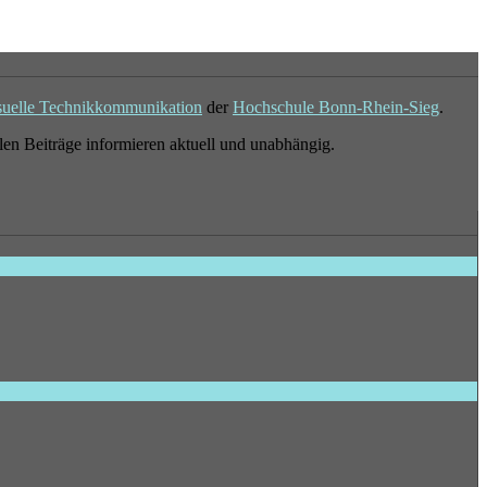
suelle Technikkommunikation
der
Hochschule Bonn-Rhein-Sieg
.
en Beiträge informieren aktuell und unabhängig.