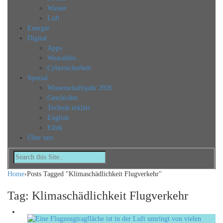
Wasser
Luft
Energie
Digital
Apps
Wearables
Cybersicherheit
Spezial
Wissenschaftsjahr 2026
Geschichte
Technik erklärt
English
Ethik
Über uns
Home
›
Posts Tagged "Klimaschädlichkeit Flugverkehr"
Tag: Klimaschädlichkeit Flugverkehr