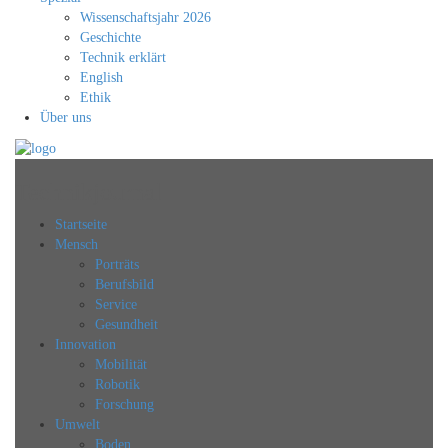
Wissenschaftsjahr 2026
Geschichte
Technik erklärt
English
Ethik
Über uns
Technikjournal
Startseite
Mensch
Porträts
Berufsbild
Service
Gesundheit
Innovation
Mobilität
Robotik
Forschung
Umwelt
Boden