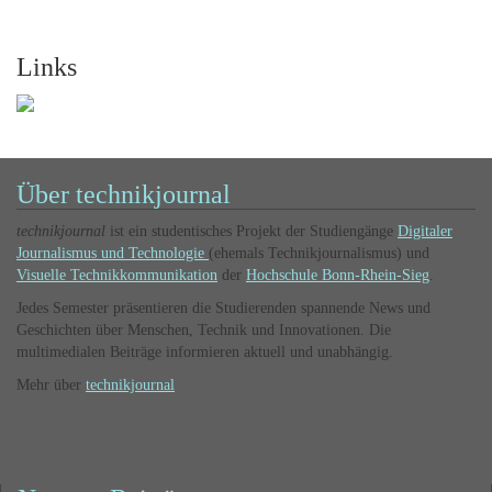
Links
Über technikjournal
technikjournal
ist ein studentisches Projekt der Studiengänge
Digitaler
Journalismus und Technologie
(ehemals Technikjournalismus) und
Visuelle Technikkommunikation
der
Hochschule Bonn-Rhein-Sieg
.
Jedes Semester präsentieren die Studierenden spannende News und
Geschichten über Menschen, Technik und Innovationen. Die
multimedialen Beiträge informieren aktuell und unabhängig.
Mehr über
technikjournal