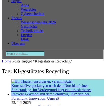
Digital
Apps
Wearables
Cybersicherheit
Spezial
Wissenschaftsjahr 2026
Geschichte
Technik erklärt
English
Ethik
Über uns
Home
›
Posts Tagged "KI-gestütztes Recycling"
Tag: KI-gestütztes Recycling
Forschung
,
Innovation
,
Umwelt
25. Juli 2025