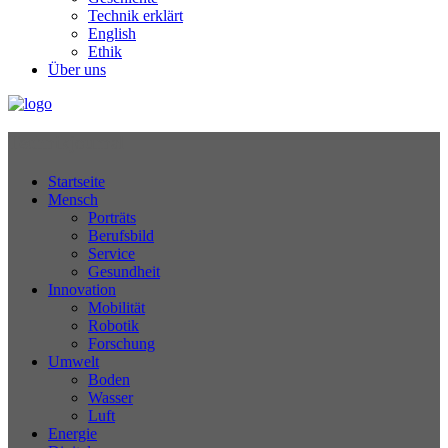
Technik erklärt
English
Ethik
Über uns
Technikjournal
Startseite
Mensch
Porträts
Berufsbild
Service
Gesundheit
Innovation
Mobilität
Robotik
Forschung
Umwelt
Boden
Wasser
Luft
Energie