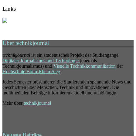
Links
Über technikjournal
technikjournal
ist ein studentisches Projekt der Studiengänge
Digitaler Journalismus und Technologie
(ehemals
Technikjournalismus) und
Visuelle Technikkommunikation
der
Hochschule Bonn-Rhein-Sieg
.
Jedes Semester präsentieren die Studierenden spannende News und
Geschichten über Menschen, Technik und Innovationen. Die
multimedialen Beiträge informieren aktuell und unabhängig.
Mehr über
technikjournal
Neueste Beiträge